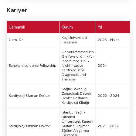
Kariyer
Uzmanlık
Kurum
Yıl
Koç Üniversitesi
Uzm. Dr.
2025 - Halen
Hastanesi
Universitätsmedizin
Greifswald Klinik für
Innere Medizin B-
Echokardiographie Fellowship
Nichtinvasive
2024
Kardiologische
Diagnostik und
Therapie
Sağlık Bakanlığı
Zonguldak Devrek
Kardiyoloji Uzman Doktor
2022 - 2024
Devlet Hastanesi-
Kardiyoloji Kliniği
İstanbul Sağlık
Bilimleri
Üniversitesi, Kanuni
Kardiyoloji Uzman Doktor
Sultan Süleyman
2021 - 2022
Eğitim Araştırma
Hastanesi-