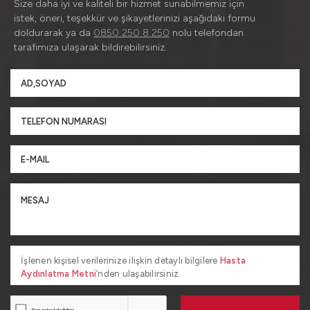
Size daha iyi ve kaliteli bir hizmet sunabilmemiz için
istek, öneri, teşekkür ve şikayetlerinizi aşağıdaki formu
doldurarak ya da
0850 250 8 250
nolu telefondan
tarafımıza ulaşarak bildirebilirsiniz.
İşlenen kişisel verilerinize ilişkin detaylı bilgilere
Hasta
Aydınlatma Metni
’nden ulaşabilirsiniz.