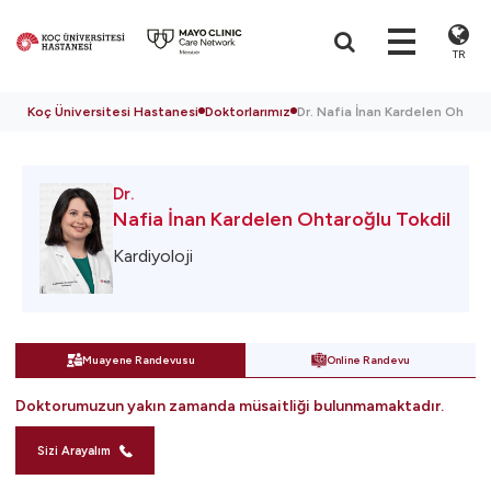
TR
Koç Üniversitesi Hastanesi
Doktorlarımız
Dr. Nafia İnan Kardelen Ohtaro
Dr.
Nafia İnan Kardelen Ohtaroğlu Tokdil
Kardiyoloji
Muayene Randevusu
Online Randevu
Doktorumuzun yakın zamanda müsaitliği bulunmamaktadır.
Sizi Arayalım