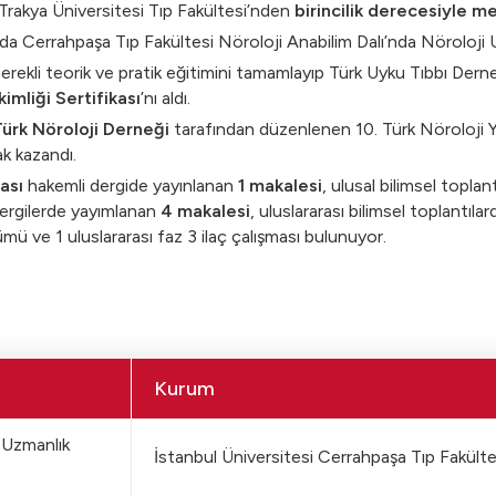
rakya Üniversitesi Tıp Fakültesi’nden
birincilik derecesiyle m
nda Cerrahpaşa Tıp Fakültesi Nöroloji Anabilim Dalı’nda Nöroloji 
erekli teorik ve pratik eğitimini tamamlayıp Türk Uyku Tıbbı Dern
imliği Sertifikası
’nı aldı.
ürk Nöroloji Derneği
tarafından düzenlenen 10. Türk Nöroloji Yet
k kazandı.
rası
hakemli dergide yayınlanan
1 makalesi
, ulusal bilimsel toplan
ergilerde yayımlanan
4 makalesi
, uluslararası bilimsel toplantılard
ümü ve 1 uluslararası faz 3 ilaç çalışması bulunuyor.
Kurum
 Uzmanlık
İstanbul Üniversitesi Cerrahpaşa Tıp Fakülte