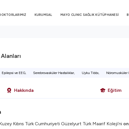
DOKTORLARIMIZ
KURUMSAL
MAYO CLINIC SAĞLIK KÜTÜPHANESİ
B
i Alanları
Epilepsi ve EEG,
Serebrovasküler Hastalıklar,
Uyku Tıbbı,
Nöromusküler H
Hakkında
Eğitim
a
uzey Kıbrıs Türk Cumhuriyeti Güzelyurt Türk Maarif Koleji’ni
on