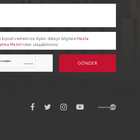
 kişisel verilerinize ilişkin detaylı bilgilere
Hasta
atma Metni
’nden ulaşabilirsiniz.
GÖNDER