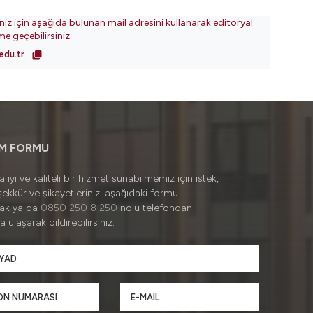
iniz için aşağıda bulunan mail adresini kullanarak editoryal
ime geçebilirsiniz.
edu.tr
İM FORMU
 iyi ve kaliteli bir hizmet sunabilmemiz için istek,
şekkür ve şikayetlerinizi aşağıdaki formu
rak ya da
0850 250 8 250
nolu telefondan
a ulaşarak bildirebilirsiniz.