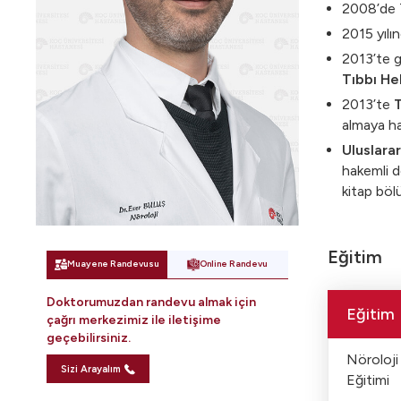
2008’de T
2015 yılı
2013’te g
Tıbbı Hek
2013’te
T
almaya ha
Uluslara
hakemli d
kitap böl
Eğitim
Muayene Randevusu
Online Randevu
Doktorumuzdan randevu almak için
Eğitim
çağrı merkezimiz ile iletişime
geçebilirsiniz.
Nöroloji
Sizi Arayalım
Eğitimi