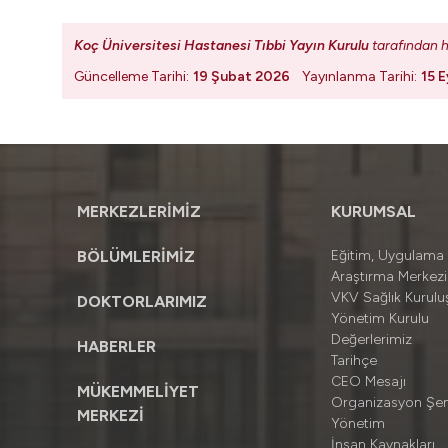
Koç Üniversitesi Hastanesi Tıbbi Yayın Kurulu
tarafından h
Güncelleme Tarihi:
19 Şubat 2026
Yayınlanma Tarihi:
15 E
MERKEZLERİMİZ
KURUMSAL
BÖLÜMLERİMİZ
Eğitim, Uygulama
Araştırma Merkezi
VKV Sağlık Kuruluş
DOKTORLARIMIZ
Yönetim Kurulu
Değerlerimiz
HABERLER
Tarihçe
CEO Mesajı
MÜKEMMELİYET
Organizasyon Şe
MERKEZİ
Yönetim
İnsan Kaynakları