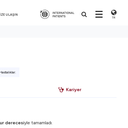
İZE ULAŞIN
TR
astalıklar.
Kariyer
ur derecesi
yle tamamladı.