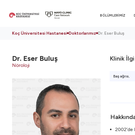
BÖLÜMLERİMİZ
Koç Üniversitesi Hastanesi
Doktorlarımız
Dr. Eser Buluş
Dr.
Eser Buluş
Klinik İlg
Nöroloji
Baş ağrısı,
Hakkınd
2002’de K