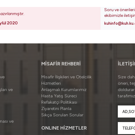
Soru ve öneriler
azırlanmıştır.
ekibimizle iletiş
ylül 2020
kuhinfo@kuh.ku.
MİSAFİR REHBERİ
İLETİŞ
 ve
Misafir İlişkileri ve Otelcilik
Size daha
Hizmetleri
öneri, te
ları ve
Anlaşmalı Kurumlarımız
doldura
Hasta Yatış Süreci
tarafımız
Refakatçi Politikası
Ziyaretini Planla
Sıkça Sorulan Sorular
ması ve
ONLINE HİZMETLER