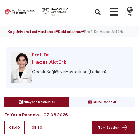
TR
Koç Üniversitesi Hastanesi
Doktorlarımız
Prof. Dr. Hacer Aktürk
Prof. Dr.
Hacer Aktürk
Çocuk Sağlığı ve Hastalıkları (Pediatri)
Muayene Randevusu
Online Randevu
En Yakın Randevu
:
07.08.2026
08:00
08:30
Tüm Saatler