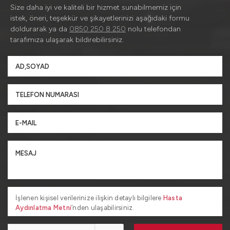
Size daha iyi ve kaliteli bir hizmet sunabilmemiz için
istek, öneri, teşekkür ve şikayetlerinizi aşağıdaki formu
doldurarak ya da
0850 250 8 250
nolu telefondan
tarafımıza ulaşarak bildirebilirsiniz.
İşlenen kişisel verilerinize ilişkin detaylı bilgilere
Hasta
Aydınlatma Metni
’nden ulaşabilirsiniz.