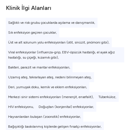
Klinik İlgi Alanları
Sağlıklı ve risk grubu çocuklarda aşılama ve danışmanlık,
Sık enfeksiyon geçiren çocuklar,
Üst ve alt solunum yolu enfeksiyonları (otit, sinüzit, pnömoni gibi),
Viral enfeksiyonlar (influenza-grip, EBV-öpücük hastalığı, el ayak ağız
hastalığı, su çiçeği, kızamık gibi),
Bakteri, parazit ve mantar enfeksiyonları,
Uzamış ateş, tekrarlayan ateş, nedeni bilinmeyen ateş,
Deri, yumuşak doku, kemik ve eklem enfeksiyonları,
Merkezi sinir sistemi enfeksiyonları (menenjit, ensefalit),
Tüberküloz,
HIV enfeksiyonu,
Doğuştan (konjenital) enfeksiyonlar,
Hayvanlardan bulaşan (zoonotik) enfeksiyonlar,
Bağışıklığı baskılanmış kişilerde gelişen fırsatçı enfeksiyonlar,