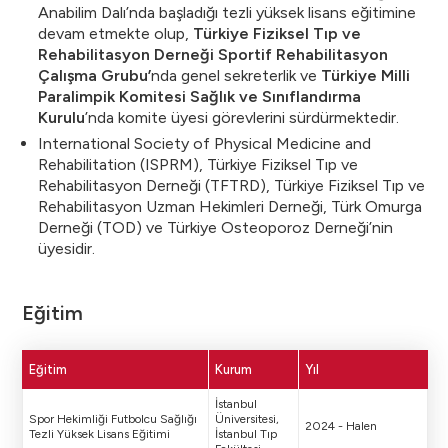
Anabilim Dalı’nda başladığı tezli yüksek lisans eğitimine
devam etmekte olup,
Türkiye Fiziksel Tıp ve
Rehabilitasyon Derneği Sportif Rehabilitasyon
Çalışma Grubu’
nda genel sekreterlik ve
Türkiye Milli
Paralimpik Komitesi Sağlık ve Sınıflandırma
Kurulu
’nda komite üyesi görevlerini sürdürmektedir.
International Society of Physical Medicine and
Rehabilitation (ISPRM), Türkiye Fiziksel Tıp ve
Rehabilitasyon Derneği (TFTRD), Türkiye Fiziksel Tıp ve
Rehabilitasyon Uzman Hekimleri Derneği, Türk Omurga
Derneği (TOD) ve Türkiye Osteoporoz Derneği’nin
üyesidir.
Eğitim
Eğitim
Kurum
Yıl
İstanbul
Spor Hekimliği Futbolcu Sağlığı
Üniversitesi,
2024 - Halen
Tezli Yüksek Lisans Eğitimi
İstanbul Tıp