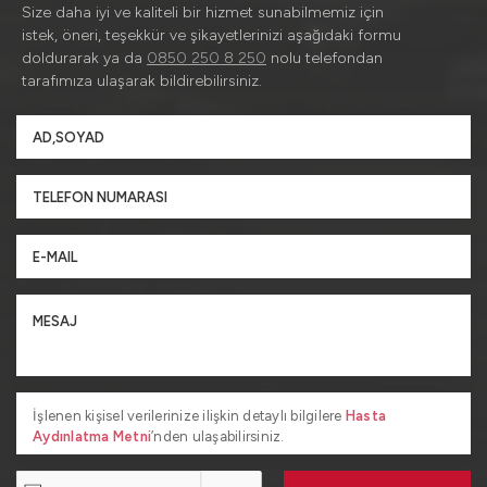
Size daha iyi ve kaliteli bir hizmet sunabilmemiz için
istek, öneri, teşekkür ve şikayetlerinizi aşağıdaki formu
doldurarak ya da
0850 250 8 250
nolu telefondan
tarafımıza ulaşarak bildirebilirsiniz.
İşlenen kişisel verilerinize ilişkin detaylı bilgilere
Hasta
Aydınlatma Metni
’nden ulaşabilirsiniz.