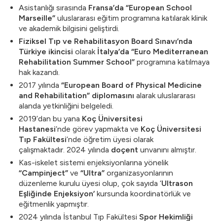
Asistanlığı sırasında
Fransa’da “European School
Marseille”
uluslararası eğitim programına katılarak klinik
ve akademik bilgisini geliştirdi.
Fiziksel Tıp ve Rehabilitasyon Board Sınavı’nda
Türkiye ikincisi
olarak
İtalya’da “Euro Mediterranean
Rehabilitation Summer School”
programına katılmaya
hak kazandı.
2017 yılında
“European Board of Physical Medicine
and Rehabilitation” diplomasını
alarak uluslararası
alanda yetkinliğini belgeledi.
2019’dan bu yana
Koç Üniversitesi
Hastanesi
’nde görev yapmakta ve
Koç Üniversitesi
Tıp Fakültesi
’nde öğretim üyesi olarak
çalışmaktadır. 2024 yılında
doçent
unvanını almıştır.
Kas-iskelet sistemi enjeksiyonlarına yönelik
“Campinject”
ve
“Ultra”
organizasyonlarının
düzenleme kurulu üyesi olup, çok sayıda ‘
Ultrason
Eşliğinde Enjeksiyon’
kursunda koordinatörlük ve
eğitmenlik yapmıştır.
2024 yılında İstanbul Tıp Fakültesi
Spor Hekimliği