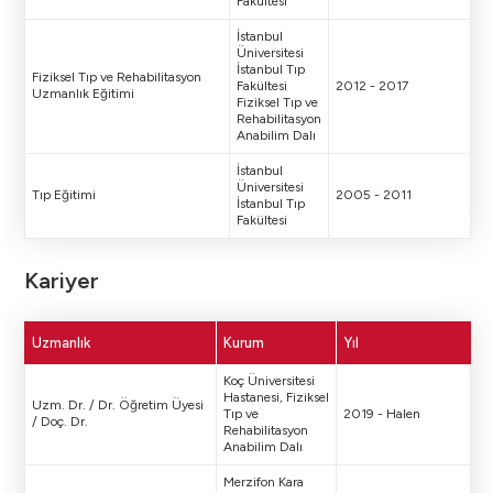
Fakültesi
İstanbul
Üniversitesi
İstanbul Tıp
Fiziksel Tıp ve Rehabilitasyon
Fakültesi
2012 - 2017
Uzmanlık Eğitimi
Fiziksel Tıp ve
Rehabilitasyon
Anabilim Dalı
İstanbul
Üniversitesi
Tıp Eğitimi
2005 - 2011
İstanbul Tıp
Fakültesi
Kariyer
Uzmanlık
Kurum
Yıl
Koç Üniversitesi
Hastanesi, Fiziksel
Uzm. Dr. / Dr. Öğretim Üyesi
Tıp ve
2019 - Halen
/ Doç. Dr.
Rehabilitasyon
Anabilim Dalı
Merzifon Kara