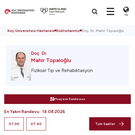
TR
Koç Üniversitesi Hastanesi
Doktorlarımız
Doç. Dr. Mahir Topaloğlu
Doç. Dr.
Mahir Topaloğlu
Fiziksel Tıp ve Rehabilitasyon
Muayene Randevusu
En Yakın Randevu
:
14.08.2026
07:00
07:40
Tüm Saatler