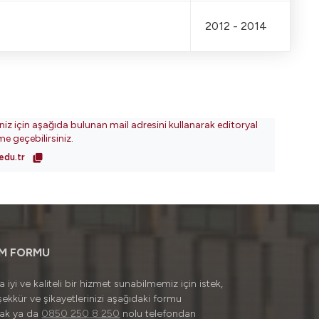
2012 - 2014
iniz için aşağıda bulunan mail adresini kullanarak editoryal
ime geçebilirsiniz.
edu.tr
İM FORMU
 iyi ve kaliteli bir hizmet sunabilmemiz için istek,
şekkür ve şikayetlerinizi aşağıdaki formu
rak ya da
0850 250 8 250
nolu telefondan