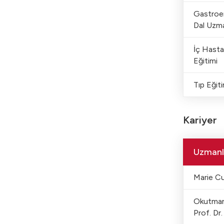
Gastroen
Dal Uzma
İç Hastal
Eğitimi
Tıp Eğiti
Kariyer
Uzmanl
Marie Cu
Okutman 
Prof. Dr.