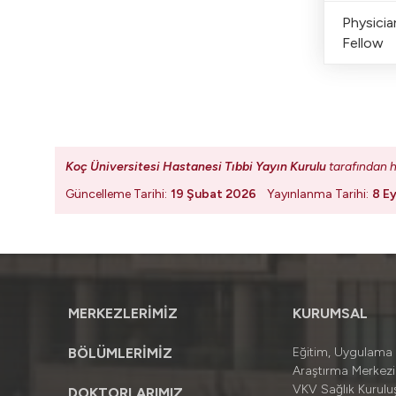
Physicia
Fellow
Koç Üniversitesi Hastanesi Tıbbi Yayın Kurulu
tarafından h
Güncelleme Tarihi:
19 Şubat 2026
Yayınlanma Tarihi:
8 Ey
MERKEZLERİMİZ
KURUMSAL
BÖLÜMLERİMİZ
Eğitim, Uygulama
Araştırma Merkezi
VKV Sağlık Kuruluş
DOKTORLARIMIZ