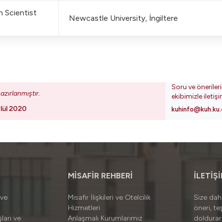
n Scientist
Newcastle University, İngiltere
Soru ve öneriler
azırlanmıştır.
ekibimizle iletiş
lül 2020
kuhinfo@kuh.ku.
MİSAFİR REHBERİ
İLETİŞ
 ve
Misafir İlişkileri ve Otelcilik
Size daha
Hizmetleri
öneri, te
ları ve
Anlaşmalı Kurumlarımız
doldura