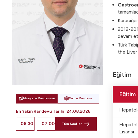
Gastroent
tamamlad
Karaciğer
2012-2014
devam ett
Türk Tabi
the Liver
Eğitim
Eğitim
Muayene Randevusu
Online Randevu
Hepatolo
En Yakın Randevu
Tarihi
:
24.08.2026
06:30
07:00
Hepatolo
Tüm Saatler
Lisansı