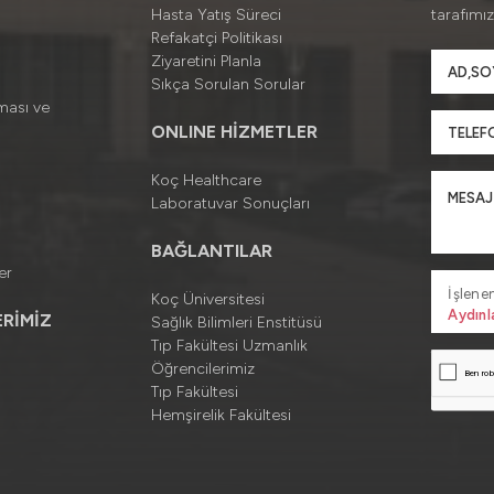
Hasta Yatış Süreci
tarafımız
Refakatçi Politikası
Ziyaretini Planla
Sıkça Sorulan Sorular
ması ve
ONLINE HİZMETLER
Koç Healthcare
Laboratuvar Sonuçları
BAĞLANTILAR
er
İşlenen
Koç Üniversitesi
Aydınl
RİMİZ
Sağlık Bilimleri Enstitüsü
Tıp Fakültesi Uzmanlık
Öğrencilerimiz
Tıp Fakültesi
Hemşirelik Fakültesi