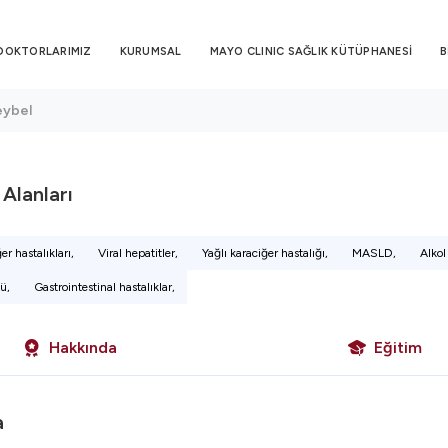
DOKTORLARIMIZ
KURUMSAL
MAYO CLINIC SAĞLIK KÜTÜPHANESİ
B
eybel
i Alanları
er hastalıkları,
Viral hepatitler,
Yağlı karaciğer hastalığı,
MASLD,
Alkol 
ü,
Gastrointestinal hastalıklar,
Hakkında
Eğitim
a