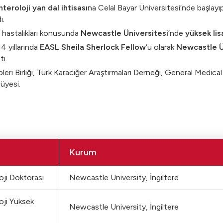
eroloji yan dal ihtisası
na Celal Bayar Üniversitesi’nde başlayı
ı.
 hastalıkları konusunda
Newcastle Üniversitesi
‘nde
yüksek lis
 yıllarında
EASL Sheila Sherlock Fellow
‘u olarak
Newcastle Ü
i.
pleri Birliği, Türk Karaciğer Araştırmaları Derneği, General Med
 üyesi.
Kurum
ji Doktorası
Newcastle University, İngiltere
ji Yüksek
Newcastle University, İngiltere