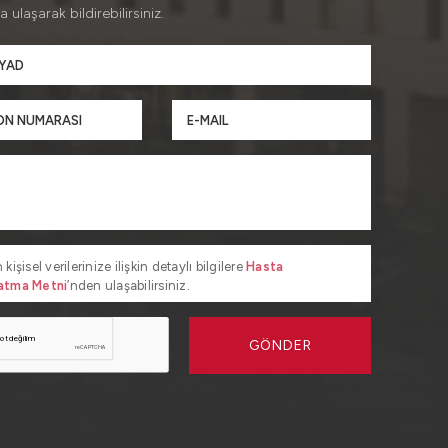
a ulaşarak bildirebilirsiniz.
 kişisel verilerinize ilişkin detaylı bilgilere
Hasta
atma Metni
’nden ulaşabilirsiniz.
GÖNDER