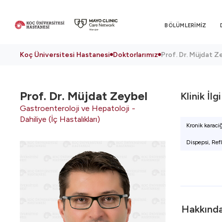
BÖLÜMLERİMİZ
Koç Üniversitesi Hastanesi
Doktorlarımız
Prof. Dr. Müjdat Z
Prof. Dr.
Müjdat Zeybel
Klinik İlg
Gastroenteroloji ve Hepatoloji
Dahiliye (İç Hastalıkları)
Kronik karaciğ
Dispepsi, Refl
Hakkınd