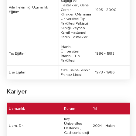
Sağlığı ve
Hastalıkları, Genel
Aile Hekimliği Uzmanlık
Cerrahi
1995 - 2000
Eğitimi
Klinikleri),Marmara
Üniversitesi Tıp
Fakültesi Psikiatri
Kliniği, Zeynep
Kamil Hastanesi
Kadın Hastalıkları
İstanbul
Üniversitesi
Tıp Eğitimi
1986 - 1993
İstanbul Tıp
Fakültesi
Özel Saint-Benoit
Lise Eğitimi
1978 - 1986
Fransız Lisesi
Kariyer
Uzmanlık
Kurum
Yıl
Koç
Üniversitesi
Uzm. Dr.
2024 - Halen
Hastanesi ,
Gastroenteroloji