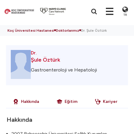
TR
Koç Üniversitesi Hastanesi
Doktorlarımız
Dr. Şule Öztürk
Dr.
Şule Öztürk
Gastroenteroloji ve Hepatoloji
Hakkında
Eğitim
Kariyer
Hakkında
2007 Bahçeşehir Üniversitesi Sağlık Kurumları