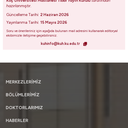
Koç Üniversitesi Hastanesi Tıbbi Yayın Kurulu
tarafından
hazırlanmıştır.
Güncelleme Tarihi:
2 Haziran 2026
Yayınlanma Tarihi:
15 Mayıs 2026
Soru ve önerileriniz için aşağıda bulunan mail adresini kullanarak editoryal
ekibimizle iletişime geçebilirsiniz.
kuhinfo@kuh.ku.edu.tr
MERKEZLERİMİZ
BÖLÜMLERİMİZ
DOKTORLARIMIZ
HABERLER