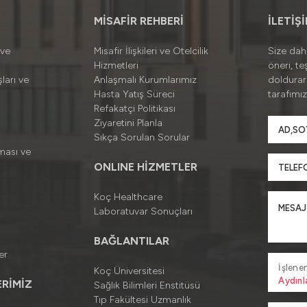
MİSAFİR REHBERİ
İLETİŞ
 ve
Misafir İlişkileri ve Otelcilik
Size daha
Hizmetleri
öneri, te
ları ve
Anlaşmalı Kurumlarımız
doldura
Hasta Yatış Süreci
tarafımız
Refakatçi Politikası
Ziyaretini Planla
Sıkça Sorulan Sorular
ması ve
ONLINE HİZMETLER
Koç Healthcare
Laboratuvar Sonuçları
BAĞLANTILAR
er
İşlenen
Koç Üniversitesi
Aydınl
RİMİZ
Sağlık Bilimleri Enstitüsü
Tıp Fakültesi Uzmanlık