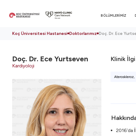
BÖLÜMLERİMİZ
Koç Üniversitesi Hastanesi
Doktorlarımız
Doç. Dr. Ece Yurt
Doç. Dr.
Ece Yurtseven
Klinik İlg
Kardiyoloji
Ateroskleroz,
Hakkınd
2016’da