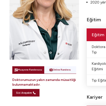
2020 yılı
Eğitim
Eğitim
Doktora 
Tıp
Kardiyol
Eğitimi
Muayene Randevusu
Online Randevu
Doktorumuzun yakın zamanda müsaitliği
Tıp Eğiti
bulunmamaktadır.
Sizi Arayalım
Kariyer