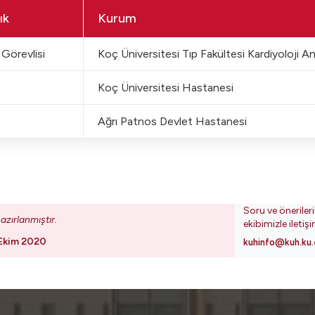
ık
Kurum
Görevlisi
Koç Üniversitesi Tıp Fakültesi Kardiyoloji An
Koç Üniversitesi Hastanesi
Ağrı Patnos Devlet Hastanesi
Soru ve öneriler
azırlanmıştır.
ekibimizle iletiş
Ekim 2020
kuhinfo@kuh.ku.