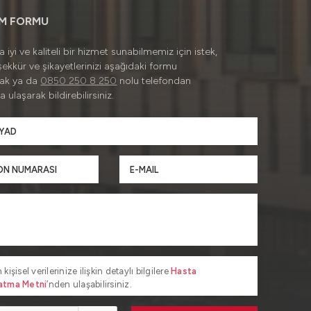
İM FORMU
 iyi ve kaliteli bir hizmet sunabilmemiz için istek,
şekkür ve şikayetlerinizi aşağıdaki formu
rak ya da
0850 250 8 250
nolu telefondan
a ulaşarak bildirebilirsiniz.
 kişisel verilerinize ilişkin detaylı bilgilere
Hasta
atma Metni
’nden ulaşabilirsiniz.