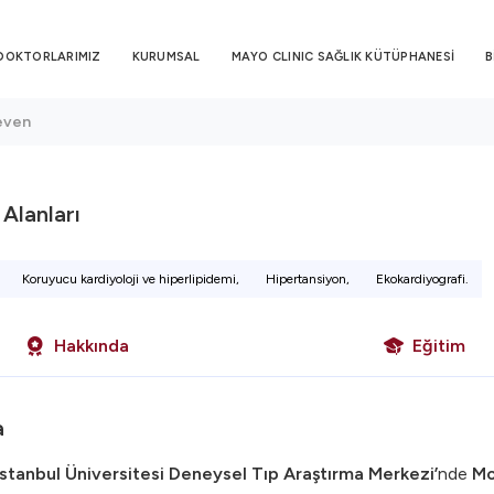
DOKTORLARIMIZ
KURUMSAL
MAYO CLINIC SAĞLIK KÜTÜPHANESİ
B
seven
i Alanları
Koruyucu kardiyoloji ve hiperlipidemi,
Hipertansiyon,
Ekokardiyografi.
Hakkında
Eğitim
a
İstanbul Üniversitesi Deneysel Tıp Araştırma Merkezi’
nde
Mo