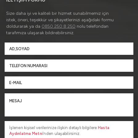
Size daha iyi ve kaliteli bir hizmet sunabilmemiz için
istek, öneri, teşekkür ve şikayetlerinizi aşağıdaki formu
doldurarak ya da
0850 250 8 250
nolu telefondan
tarafımıza ulaşarak bildirebilirsiniz.
İşlenen kişisel verilerinize ilişkin detaylı bilgilere
Hasta
Aydınlatma Metni
’nden ulaşabilirsiniz.