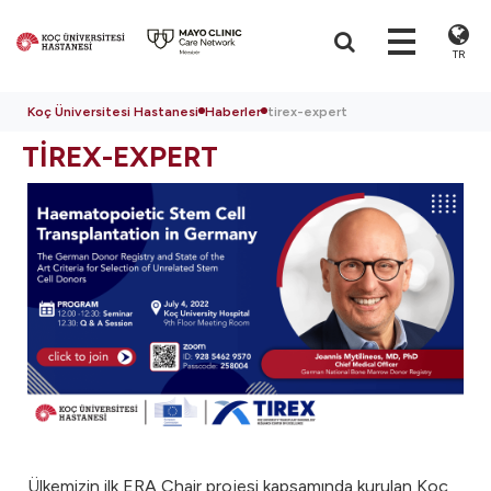
TR
Koç Üniversitesi Hastanesi
Haberler
tirex-expert
TİREX-EXPERT
Ülkemizin ilk ERA Chair projesi kapsamında kurulan Koç