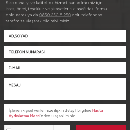
Size daha iyi ve kaliteli bir hizmet sunabilmemiz için
istek, öneri, teşekkür ve şikayetlerinizi aşağıdaki formu
doldurarak ya da
0850 250 8 250
nolu telefondan
tarafımıza ulaşarak bildirebilirsiniz.
İşlenen kişisel verilerinize ilişkin detaylı bilgilere
Hasta
Aydınlatma Metni
’nden ulaşabilirsiniz.