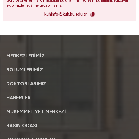
Soru ve önerileriniz için aşağıda bulunan mail adresini kullanarak editoryal
ekibimizle iletişime geçebilirsiniz.
kuhinfo@kuh.ku.edu.tr
MERKEZLERİMİZ
BÖLÜMLERİMİZ
DOKTORLARIMIZ
HABERLER
MÜKEMMELİYET MERKEZİ
BASIN ODASI