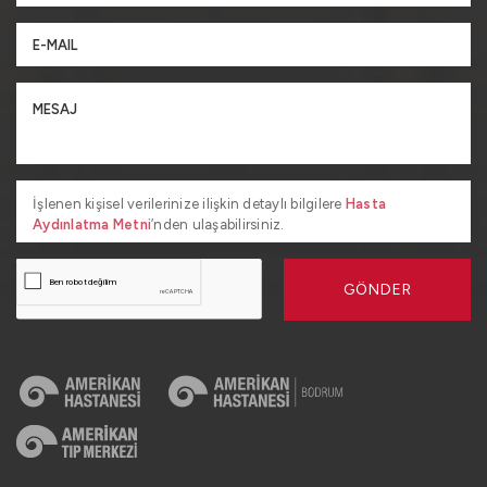
İşlenen kişisel verilerinize ilişkin detaylı bilgilere
Hasta
Aydınlatma Metni
’nden ulaşabilirsiniz.
GÖNDER