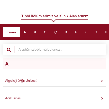
Tıbbi Bölümlerimiz ve Klinik Alanlarımız
Tümü
A
B
C
Ç
D
E
F
G
H
A
Algoloji (Ağrı Ünitesi)
Acil Servis