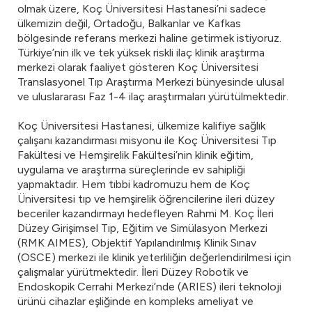
olmak üzere, Koç Üniversitesi Hastanesi’ni sadece
ülkemizin değil, Ortadoğu, Balkanlar ve Kafkas
bölgesinde referans merkezi haline getirmek istiyoruz.
Türkiye’nin ilk ve tek yüksek riskli ilaç klinik araştırma
merkezi olarak faaliyet gösteren Koç Üniversitesi
Translasyonel Tıp Araştırma Merkezi bünyesinde ulusal
ve uluslararası Faz 1-4 ilaç araştırmaları yürütülmektedir.
Koç Üniversitesi Hastanesi, ülkemize kalifiye sağlık
çalışanı kazandırması misyonu ile Koç Üniversitesi Tıp
Fakültesi ve Hemşirelik Fakültesi’nin klinik eğitim,
uygulama ve araştırma süreçlerinde ev sahipliği
yapmaktadır. Hem tıbbi kadromuzu hem de Koç
Üniversitesi tıp ve hemşirelik öğrencilerine ileri düzey
beceriler kazandırmayı hedefleyen Rahmi M. Koç İleri
Düzey Girişimsel Tıp, Eğitim ve Simülasyon Merkezi
(RMK AIMES), Objektif Yapılandırılmış Klinik Sınav
(OSCE) merkezi ile klinik yeterliliğin değerlendirilmesi için
çalışmalar yürütmektedir. İleri Düzey Robotik ve
Endoskopik Cerrahi Merkezi’nde (ARIES) ileri teknoloji
ürünü cihazlar eşliğinde en kompleks ameliyat ve