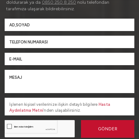
doldurarak ya da
0850 250 8 250
nolu telefondan
tarafımıza ulaşarak bildirebilirsiniz.
İşlenen kişisel verilerinize ilişkin detaylı bilgilere
Hasta
Aydınlatma Metni
’nden ulaşabilirsiniz.
GÖNDER