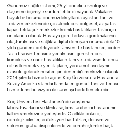
Günümüz sağlık sistemi, 25 yıl önceki teknoloji ve
düşünme biçimiyle sürdürülebilir olmayacak. Vakaların
büyük bir bölümü önümüzdeki yıllarda ayaktan tanı ve
tedavi merkezlerinde çözülebilecek; bölgesel, az yatak
kapasiteli küçük merkezler kronik hastalıkların takibi için
ön planda olacak. Hastaya göre tedavi algoritmalarının
oluşturulması ve sağlıkta dijital dönüşüm önümüzdeki 10
yılda gündemi belirleyecek. Üniversite hastaneleri, birden
fazla branşın tedavide yer almasını gerektirecek,
kompleks ve nadir hastalıkların tanı ve tedavisinde öncü
rol üstlenecek ve yeni ilaçların, yeni umutların kişinin
rızası ile gelecek nesiller için denendiği merkezler olacak.
2014 yılında hizmete açılan Koç Üniversitesi Hastanesi,
Kuzey Amerika standartlarında en güncel tanı ve tedavi
hizmetlerini bu vizyon ile sunmayı hedeflemektedir.
Koç Üniversitesi Hastanesi’nde araştırma
laboratuvarlarını ve klinik araştırma ünitesini hastanenin
kalbine/merkezine yerleştirdik. Özellikle onkoloji,
nörolojik bilimler, enfeksiyon hastalıkları, dolaşım ve
solunum grubu disiplinlerinde ve cerrahi işlemler başta