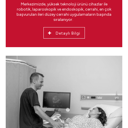
Merkezimizde, yüksek teknoloji ürünü cihazlar ile
robotik, laparoskopik ve endoskopik, cerrahi, en çok
başvurulan ileri düzey cerrahi uygulamaların başında
sıralanıyor.
Detaylı Bilgi