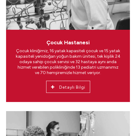
Çocuk Hastanesi
Çocuk kliniğimiz, 16 yatak kapasiteli çocuk ve 15 yatak
kapasiteli yenidoğan yoğun bakım ünitesi, tek kişilik 24
odaya sahip çocuk servisi ve 32 hastaya aynı anda
hizmet verebilen polikliniğinde 13 pediatri uzmanımız
ve 70 hemşiremizle hizmet veriyor.
Detaylı Bilgi