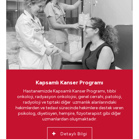
Kapsamlı Kanser Programı
Hastanemizde Kapsamlı Kanser Programı, tıbbi
onkoloji, radyasyon onkolojisi, genel cerrahi, patoloji,
radyoloji ve tıptaki diğer uzmanlık alanlarındaki
hekimlerden ve tedavi sürecinde hekimlere destek veren
psikolog, diyetisyen, hemşire, fizyoterapist gibi diğer
uzmanlardan oluşmaktadır.
Detaylı Bilgi