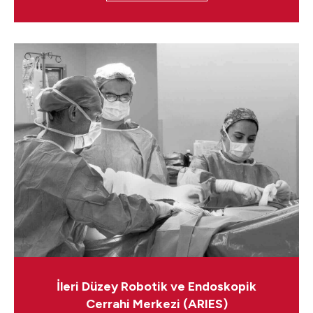
İleri Düzey Robotik ve Endoskopik
Cerrahi Merkezi (ARIES)