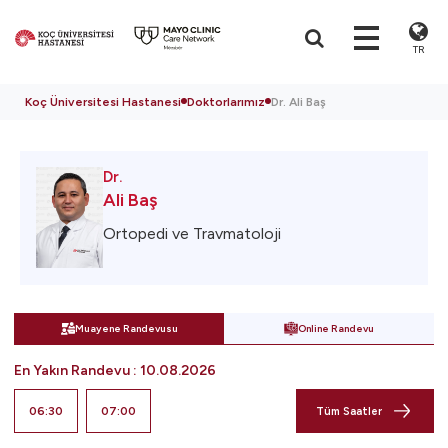
TR
Koç Üniversitesi Hastanesi
Doktorlarımız
Dr. Ali Baş
Dr.
Ali Baş
Ortopedi ve Travmatoloji
Muayene Randevusu
Online Randevu
En Yakın Randevu
:
10.08.2026
06:30
07:00
Tüm Saatler