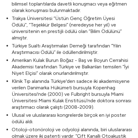
bilimsel toplantılarda davetli konuşmacı veya eğitmen
olarak konuşması bulunmaktadır.
Trakya Üniversitesi “Üstün Genç Öğretim Üyesi
Ödülü”, “Teşekkür Belgesi” (neredeyse her yıl) ve
üniversitenin en prestijli ödülü olan “Bilim Ödülünü”
almıştır.
Türkiye Sualtı Araştırmaları Derneği tarafından “Yılın
Araştırmacısı Ödülü” ile ödüllendirilmiştir.
Amerikan Kulak Burun Boğaz - Baş ve Boyun Cerrahisi
Akademisi tarafından Türkiye ve Balkanları temsilen “İyi
Niyet Elçisi” olarak onurlandırılmıştır.
Klinik Tıp alanında Türkiye'den sadece iki akademisyene
verilen Danimarka Hükümeti bursuyla Kopenhag
Üniversitesi'nde (2000) ve Fulbright bursuyla Miami
Üniversitesi Miami Kulak Enstitüsü'nde doktora sonrası
araştırmacı olarak çalıştı (2008-2009).
Ulusal ve uluslararası kongrelerde birçok en iyi poster
ödülü aldı.
Otoloji-otonöroloji ve odyoloji alanında, biri uluslararası
olmak üzere iki patenti vardır: “Çift Kanallı Otoakustik