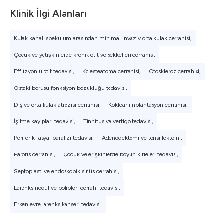
Klinik İlgi Alanları
Kulak kanalı spekulum arasından minimal invaziv orta kulak cerrahisi,
Çocuk ve yetişkinlerde kronik otit ve sekkelleri cerrahisi,
Effüzyonlu otit tedavisi,
Kolesteatoma cerrahisi,
Otoskleroz cerrahisi,
Östaki borusu fonksiyon bozukluğu tedavisi,
Dış ve orta kulak atrezisi cerrahisi,
Koklear implantasyon cerrahisi,
İşitme kayıpları tedavisi,
Tinnitus ve vertigo tedavisi,
Periferik fasyal paralizi tedavisi,
Adenodektomi ve tonsillektomi,
Parotis cerrahisi,
Çocuk ve erişkinlerde boyun kitleleri tedavisi,
Septoplasti ve endoskopik sinüs cerrahisi,
Larenks nodül ve polipleri cerrahi tedavisi,
Erken evre larenks kanseri tedavisi.