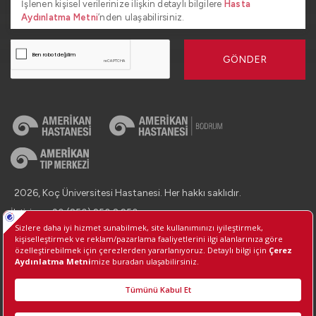
İşlenen kişisel verilerinize ilişkin detaylı bilgilere
Hasta
Aydınlatma Metni
’nden ulaşabilirsiniz.
GÖNDER
2026, Koç Üniversitesi Hastanesi. Her hakkı saklıdır.
İletişim : +90 (850) 250 8 250
Kişisel Verilerin Korunması
Bilgi Toplumu Hizmetleri
Çerez Tercihlerini Yönetin