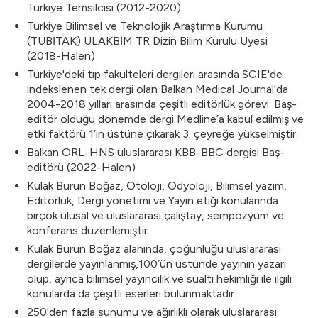
Türkiye Temsilcisi (2012-2020)
Türkiye Bilimsel ve Teknolojik Araştırma Kurumu
(TÜBİTAK) ULAKBİM TR Dizin Bilim Kurulu Üyesi
(2018-Halen)
Türkiye'deki tıp fakülteleri dergileri arasında SCIE'de
indekslenen tek dergi olan Balkan Medical Journal'da
2004-2018 yılları arasında çeşitli editörlük görevi. Baş-
editör olduğu dönemde dergi Medline’a kabul edilmiş ve
etki faktörü 1’in üstüne çıkarak 3. çeyreğe yükselmiştir.
Balkan ORL-HNS uluslararası KBB-BBC dergisi Baş-
editörü (2022-Halen)
Kulak Burun Boğaz, Otoloji, Odyoloji, Bilimsel yazım,
Editörlük, Dergi yönetimi ve Yayın etiği konularında
birçok ulusal ve uluslararası çalıştay, sempozyum ve
konferans düzenlemiştir.
Kulak Burun Boğaz alanında, çoğunluğu uluslararası
dergilerde yayınlanmış,100’ün üstünde yayının yazarı
olup, ayrıca bilimsel yayıncılık ve sualtı hekimliği ile ilgili
konularda da çeşitli eserleri bulunmaktadır.
250'den fazla sunumu ve ağırlıklı olarak uluslararası