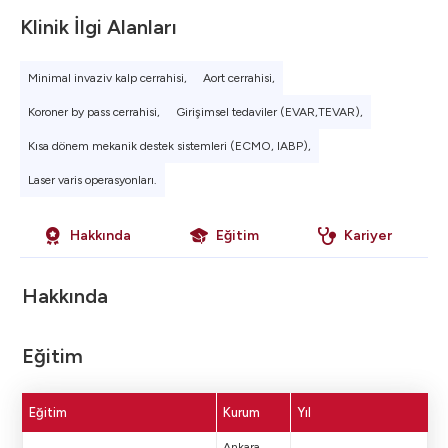
Klinik İlgi Alanları
Minimal invaziv kalp cerrahisi,
Aort cerrahisi,
Koroner by pass cerrahisi,
Girişimsel tedaviler (EVAR,TEVAR),
Kısa dönem mekanik destek sistemleri (ECMO, IABP),
Laser varis operasyonları.
Hakkında
Eğitim
Kariyer
Hakkında
Eğitim
Eğitim
Kurum
Yıl
Ankara