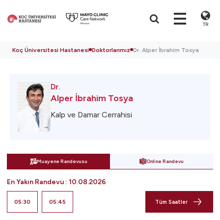
TR
Koç Üniversitesi Hastanesi
Doktorlarımız
Dr. Alper İbrahim Tosya
Dr.
Alper İbrahim Tosya
Kalp ve Damar Cerrahisi
Muayene Randevusu
Online Randevu
En Yakın Randevu
:
10.08.2026
05:30
05:45
Tüm Saatler