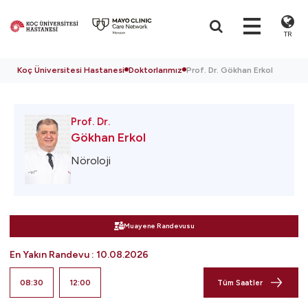
TR
Koç Üniversitesi Hastanesi
Doktorlarımız
Prof. Dr. Gökhan Erkol
Prof. Dr.
Gökhan Erkol
Nöroloji
Muayene Randevusu
En Yakın Randevu
:
10.08.2026
08:30
12:00
Tüm Saatler