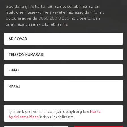
Size daha iyi ve kaliteli bir hizmet sunabilmemiz için
istek, öneri, teşekkür ve şikayetlerinizi aşağıdaki formu
doldurarak ya da
0850 250 8 250
nolu telefondan
tarafımıza ulaşarak bildirebilirsiniz.
İşlenen kişisel verilerinize ilişkin detaylı bilgilere
Hasta
Aydınlatma Metni
’nden ulaşabilirsiniz.