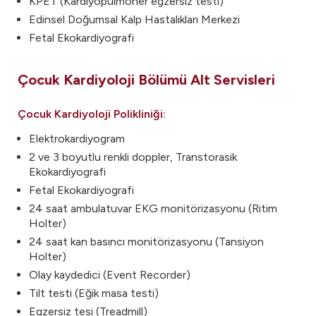
KPET (Kardiyopulmoner egzersiz testi)
Edinsel Doğumsal Kalp Hastalıkları Merkezi
Fetal Ekokardiyografi
Çocuk Kardiyoloji Bölümü Alt Servisleri
Çocuk Kardiyoloji Polikliniği:
Elektrokardiyogram
2 ve 3 boyutlu renkli doppler, Transtorasik
Ekokardiyografi
Fetal Ekokardiyografi
24 saat ambulatuvar EKG monitörizasyonu (Ritim
Holter)
24 saat kan basıncı monitörizasyonu (Tansiyon
Holter)
Olay kaydedici (Event Recorder)
Tilt testi (Eğik masa testi)
Egzersiz tesi (Treadmill)