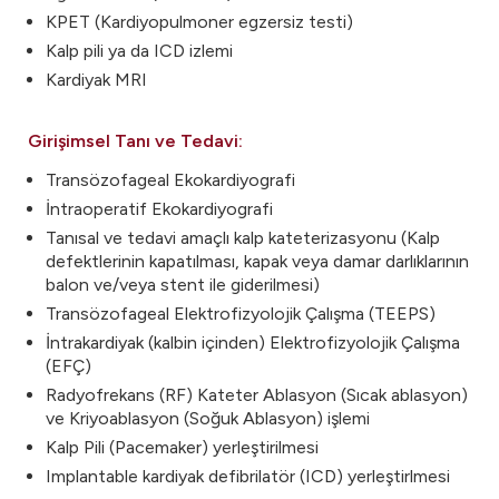
KPET (Kardiyopulmoner egzersiz testi)
Kalp pili ya da ICD izlemi
Kardiyak MRI
Girişimsel Tanı ve Tedavi:
Transözofageal Ekokardiyografi
İntraoperatif Ekokardiyografi
Tanısal ve tedavi amaçlı kalp kateterizasyonu (Kalp
defektlerinin kapatılması, kapak veya damar darlıklarının
balon ve/veya stent ile giderilmesi)
Transözofageal Elektrofizyolojik Çalışma (TEEPS)
İntrakardiyak (kalbin içinden) Elektrofizyolojik Çalışma
(EFÇ)
Radyofrekans (RF) Kateter Ablasyon (Sıcak ablasyon)
ve Kriyoablasyon (Soğuk Ablasyon) işlemi
Kalp Pili (Pacemaker) yerleştirilmesi
Implantable kardiyak defibrilatör (ICD) yerleştirlmesi