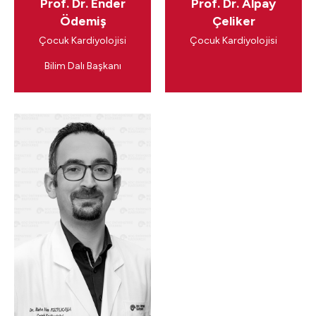
Prof. Dr. Ender
Prof. Dr. Alpay
Ödemiş
Çeliker
Çocuk Kardiyolojisi
Çocuk Kardiyolojisi
Bilim Dalı Başkanı