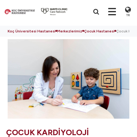
TR
Koç Üniversitesi Hastanesi
Merkezlerimiz
Çocuk Hastanesi
Çocuk Kardi
ÇOCUK KARDİYOLOJİ