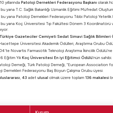
0 yıllarında
Patoloji Dernekleri Federasyonu Başkanı
olarak hi
bu yana T.C. Sağlık Bakanlığı Uzmanlık Eğitimi Müfredat Oluşt
bu yana Patoloji Dernekleri Federasyonu Tıbbi Patoloji Yeterlik 
bu yana Koç Üniversitesi Tıp Fakültesi Dönem 3 Koordinatörü 
ıyor.
Türkiye Gazeteciler Cemiyeti Sedat Simavi Sağlık Bilimleri
acettepe Üniversitesi Akademik Ödülleri, Araştırma Grubu Ödülü
’te Novartis Farmasötik Teknoloji Araştırma İkincilik Ödülü’ne 
 Eğitim Yılı
Koç Üniversitesi En iyi Eğitimci Ödülü
’nün sahibi.
toloji Derneği, Türk Patoloji Derneği, “European Association f
ji Dernekleri Federasyonu Baş Boyun Çalışma Grubu üyesi.
uluslararası
,
43
adet
ulusal
olmak üzere toplam
136 makalesi
b
Kurum