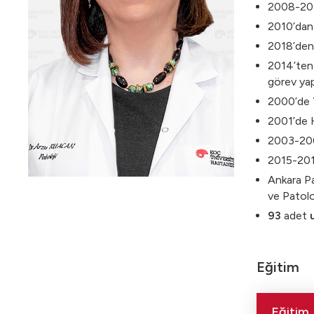
2008-201
2010’dan 
2018’den 
2014’ten 
görev yap
2000’de
2001’de H
2003-2004
2015-2016
Ankara Pa
ve Patolo
93
adet
Eğitim
Eğitim