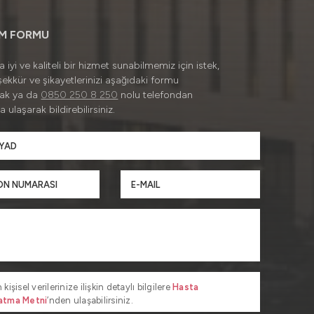
İM FORMU
 iyi ve kaliteli bir hizmet sunabilmemiz için istek,
şekkür ve şikayetlerinizi aşağıdaki formu
rak ya da
0850 250 8 250
nolu telefondan
a ulaşarak bildirebilirsiniz.
 kişisel verilerinize ilişkin detaylı bilgilere
Hasta
atma Metni
’nden ulaşabilirsiniz.