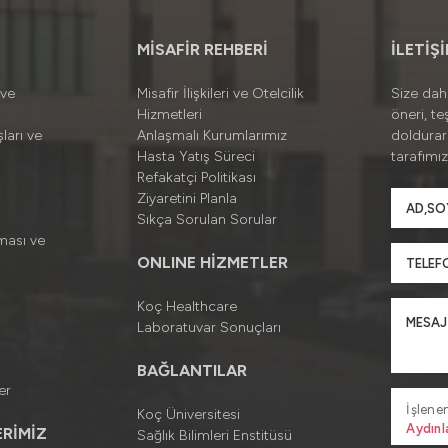
MİSAFİR REHBERİ
İLETİŞ
 ve
Misafir İlişkileri ve Otelcilik
Size daha
Hizmetleri
öneri, te
ları ve
Anlaşmalı Kurumlarımız
doldura
Hasta Yatış Süreci
tarafımız
Refakatçi Politikası
Ziyaretini Planla
Sıkça Sorulan Sorular
ması ve
ONLINE HİZMETLER
Koç Healthcare
Laboratuvar Sonuçları
BAĞLANTILAR
er
İşlenen
Koç Üniversitesi
Aydınl
RİMİZ
Sağlık Bilimleri Enstitüsü