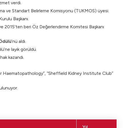
zmet verdi.
urma ve Standart Belirleme Komisyonu (TUKMOS) üyesi.
Kurulu Başkanı.
ve 2015’ten beri Öz Değerlendirme Komitesi Başkanı
 Ödülü
’nü aldı.
’ne layık görüldü.
hak kazandı.
or Haematopathology”, “Sheffield Kidney Institute Club”
ulunuyor.
Yıl