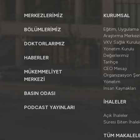
MERKEZLERİMİZ
KURUMSAL
BÖLÜMLERİMİZ
Eğitim, Uygulama
Araştırma Merkezi
VKV Sağlık Kuruluş
DOKTORLARIMIZ
Yönetim Kurulu
Değerlerimiz
HABERLER
Tarihçe
CEO Mesajı
MÜKEMMELİYET
Organizasyon Şe
MERKEZİ
Yönetim
İnsan Kaynakları
BASIN ODASI
İHALELER
PODCAST YAYINLARI
Açık İhaleler
Süresi Biten İhalel
TÜM MAKALELE