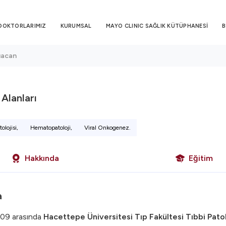
DOKTORLARIMIZ
KURUMSAL
MAYO CLINIC SAĞLIK KÜTÜPHANESİ
B
Ruacan
i Alanları
lojisi,
Hematopatoloji,
Viral Onkogenez.
Hakkında
Eğitim
a
09 arasında
Hacettepe Üniversitesi Tıp Fakültesi Tıbbi Patol