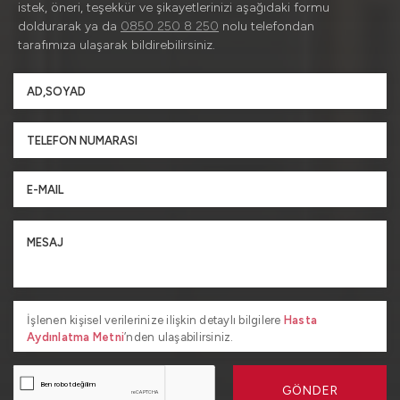
istek, öneri, teşekkür ve şikayetlerinizi aşağıdaki formu
doldurarak ya da
0850 250 8 250
nolu telefondan
tarafımıza ulaşarak bildirebilirsiniz.
İşlenen kişisel verilerinize ilişkin detaylı bilgilere
Hasta
Aydınlatma Metni
’nden ulaşabilirsiniz.
GÖNDER