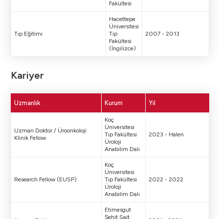
Fakültesi
Hacettepe
Üniversitesi
Tıp Eğitimi
Tıp
2007 - 2013
Fakültesi
(İngilizce)
Kariyer
Uzmanlık
Kurum
Yıl
Koç
Üniversitesi
Uzman Doktor / Üroonkoloji
Tıp Fakültesi
2023 - Halen
Klinik Fellow
Üroloji
Anabilim Dalı
Koç
Üniversitesi
Research Fellow (EUSP)
Tıp Fakültesi
2022 - 2022
Üroloji
Anabilim Dalı
Etimesgut
Şehit Sait