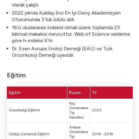
olarak çalıştı.
2022 yılında Kubilay İnci En İyi Genç Akademisyen
Oturumunda 3.’lük ödülü aldı.
16’sı uluslararası indeksli olmak üzere toplamda 23
bilimsel makalesi mevcuttur. Web of Science verilerine
göre h-indeksi 5’tir.
Dr. Esen Avrupa Üroloji Derneği (EAU) ve Türk
Üroonkoloji Derneği üyesidir.
Eğitim
Eğitim
Kurum
Yıl
Koç
Üniversitesi
Üroonkoloji Eğitimi
2023
Tıp
Fakültesi
Ankara
Üniversitesi
Üroloji Uzmanlık Eğitimi
2014 - 2019
Tıp