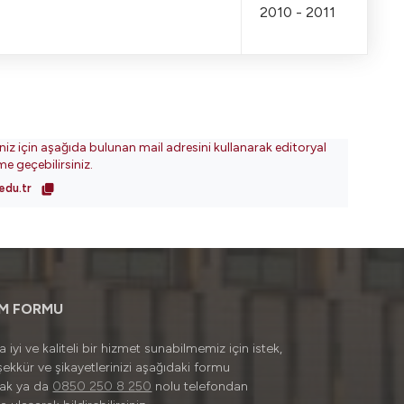
2010 - 2011
iniz için aşağıda bulunan mail adresini kullanarak editoryal
ime geçebilirsiniz.
edu.tr
İM FORMU
 iyi ve kaliteli bir hizmet sunabilmemiz için istek,
şekkür ve şikayetlerinizi aşağıdaki formu
rak ya da
0850 250 8 250
nolu telefondan