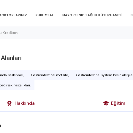
DOKTORLARIMIZ
KURUMSAL
MAYO CLINIC SAĞLIK KÜTÜPHANESİ
B
u Kızılkan
i Alanları
ında beslenme,
Gastrointestinal motilite,
Gastrointestinal system besin alerjiler
ağırsak hastalıkları.
Hakkında
Eğitim
a