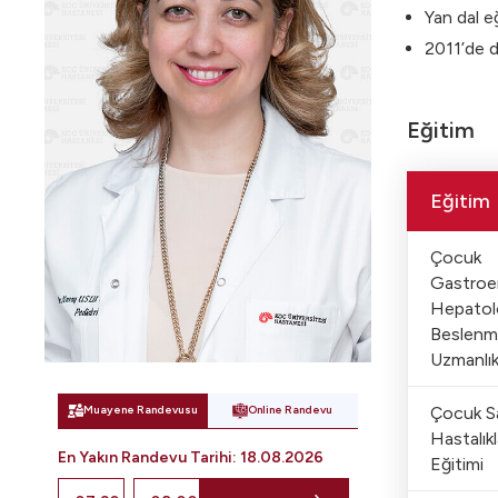
Yan dal e
2011’de d
Eğitim
Eğitim
Çocuk
Gastroen
Hepatolo
Beslenm
Uzmanlık
Çocuk Sa
Muayene Randevusu
Online Randevu
Hastalıkl
En Yakın Randevu
Tarihi
:
18.08.2026
Eğitimi