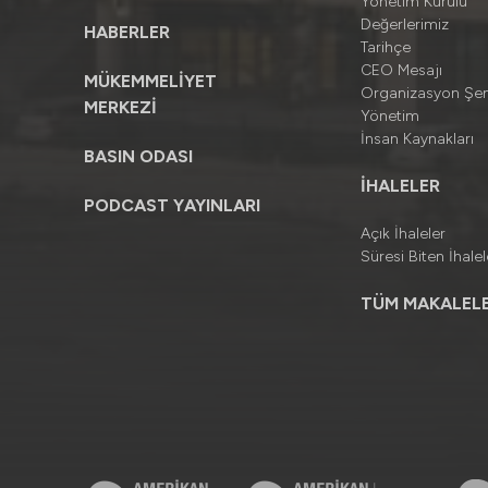
Yönetim Kurulu
Değerlerimiz
HABERLER
Tarihçe
CEO Mesajı
MÜKEMMELİYET
Organizasyon Şe
MERKEZİ
Yönetim
İnsan Kaynakları
BASIN ODASI
İHALELER
PODCAST YAYINLARI
Açık İhaleler
Süresi Biten İhalel
TÜM MAKALELE