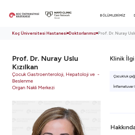
BÖLÜMLERİMİZ
Koç Üniversitesi Hastanesi
Doktorlarımız
Prof. Dr. Nuray Usl
Prof. Dr.
Nuray Uslu
Klinik İlg
Kızılkan
Çocuk Gastroenteroloji, Hepatoloji ve
Çocukluk çağ
Beslenme
İnflamatuvar b
Organ Nakli Merkezi
Hakkınd