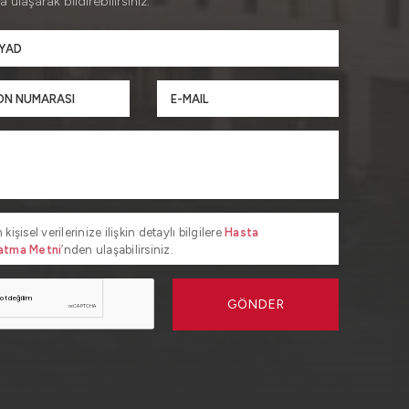
a ulaşarak bildirebilirsiniz.
 kişisel verilerinize ilişkin detaylı bilgilere
Hasta
atma Metni
’nden ulaşabilirsiniz.
GÖNDER