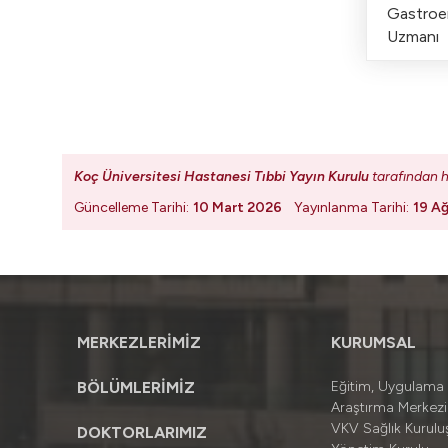
Gastroen
Uzmanı
Koç Üniversitesi Hastanesi Tıbbi Yayın Kurulu
tarafından h
Güncelleme Tarihi:
10 Mart 2026
Yayınlanma Tarihi:
19 A
MERKEZLERİMİZ
KURUMSAL
BÖLÜMLERİMİZ
Eğitim, Uygulama
Araştırma Merkezi
VKV Sağlık Kuruluş
DOKTORLARIMIZ