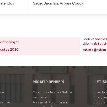
teroloji
Sağlık Bakanlığı, Ankara Çocuk
Soru ve öneriler
azırlanmıştır.
ekibimizle iletiş
ğustos 2020
kuhinfo@kuh.ku.
MİSAFİR REHBERİ
İLETİŞ
 ve
Misafir İlişkileri ve Otelcilik
Size daha
Hizmetleri
öneri, te
ları ve
Anlaşmalı Kurumlarımız
doldura