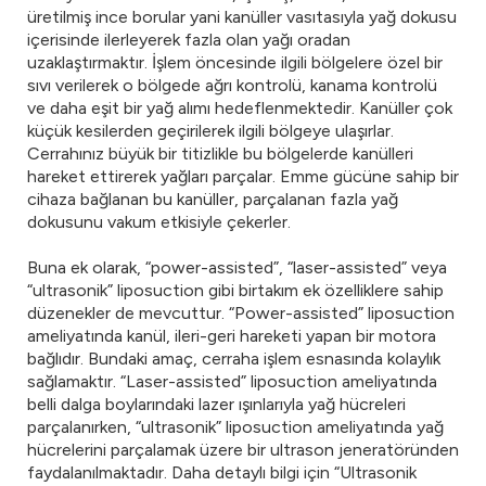
üretilmiş ince borular yani kanüller vasıtasıyla yağ dokusu
içerisinde ilerleyerek fazla olan yağı oradan
uzaklaştırmaktır. İşlem öncesinde ilgili bölgelere özel bir
sıvı verilerek o bölgede ağrı kontrolü, kanama kontrolü
ve daha eşit bir yağ alımı hedeflenmektedir. Kanüller çok
küçük kesilerden geçirilerek ilgili bölgeye ulaşırlar.
Cerrahınız büyük bir titizlikle bu bölgelerde kanülleri
hareket ettirerek yağları parçalar. Emme gücüne sahip bir
cihaza bağlanan bu kanüller, parçalanan fazla yağ
dokusunu vakum etkisiyle çekerler.
Buna ek olarak, “power-assisted”, “laser-assisted” veya
“ultrasonik” liposuction gibi birtakım ek özelliklere sahip
düzenekler de mevcuttur. “Power-assisted” liposuction
ameliyatında kanül, ileri-geri hareketi yapan bir motora
bağlıdır. Bundaki amaç, cerraha işlem esnasında kolaylık
sağlamaktır. “Laser-assisted” liposuction ameliyatında
belli dalga boylarındaki lazer ışınlarıyla yağ hücreleri
parçalanırken, “ultrasonik” liposuction ameliyatında yağ
hücrelerini parçalamak üzere bir ultrason jeneratöründen
faydalanılmaktadır. Daha detaylı bilgi için “Ultrasonik