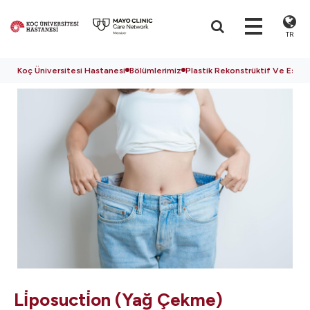
TR
Koç Üniversitesi Hastanesi
Bölümlerimiz
Plastik Rekonstrüktif Ve Estet
Li̇posucti̇on (Yağ Çekme)