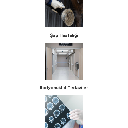
Şap Hastalığı
Radyonüklid Tedaviler