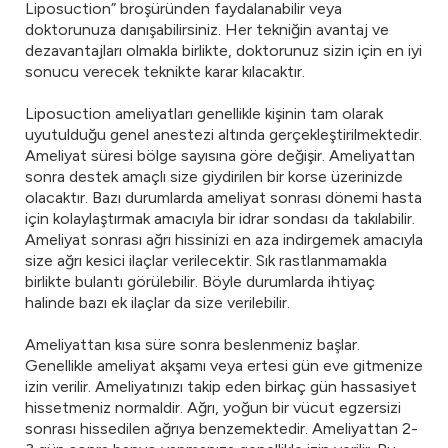
Liposuction” broşüründen faydalanabilir veya
doktorunuza danışabilirsiniz. Her tekniğin avantaj ve
dezavantajları olmakla birlikte, doktorunuz sizin için en iyi
sonucu verecek teknikte karar kılacaktır.
Liposuction ameliyatları genellikle kişinin tam olarak
uyutulduğu genel anestezi altında gerçekleştirilmektedir.
Ameliyat süresi bölge sayısına göre değişir. Ameliyattan
sonra destek amaçlı size giydirilen bir korse üzerinizde
olacaktır. Bazı durumlarda ameliyat sonrası dönemi hasta
için kolaylaştırmak amacıyla bir idrar sondası da takılabilir.
Ameliyat sonrası ağrı hissinizi en aza indirgemek amacıyla
size ağrı kesici ilaçlar verilecektir. Sık rastlanmamakla
birlikte bulantı görülebilir. Böyle durumlarda ihtiyaç
halinde bazı ek ilaçlar da size verilebilir.
Ameliyattan kısa süre sonra beslenmeniz başlar.
Genellikle ameliyat akşamı veya ertesi gün eve gitmenize
izin verilir. Ameliyatınızı takip eden birkaç gün hassasiyet
hissetmeniz normaldir. Ağrı, yoğun bir vücut egzersizi
sonrası hissedilen ağrıya benzemektedir. Ameliyattan 2-