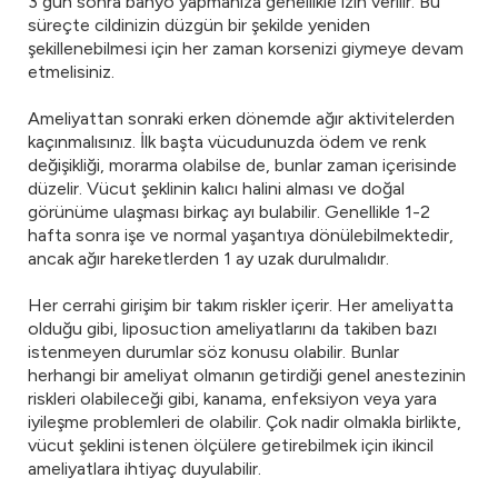
3 gün sonra banyo yapmanıza genellikle izin verilir. Bu
süreçte cildinizin düzgün bir şekilde yeniden
şekillenebilmesi için her zaman korsenizi giymeye devam
etmelisiniz.
Ameliyattan sonraki erken dönemde ağır aktivitelerden
kaçınmalısınız. İlk başta vücudunuzda ödem ve renk
değişikliği, morarma olabilse de, bunlar zaman içerisinde
düzelir. Vücut şeklinin kalıcı halini alması ve doğal
görünüme ulaşması birkaç ayı bulabilir. Genellikle 1-2
hafta sonra işe ve normal yaşantıya dönülebilmektedir,
ancak ağır hareketlerden 1 ay uzak durulmalıdır.
Her cerrahi girişim bir takım riskler içerir. Her ameliyatta
olduğu gibi, liposuction ameliyatlarını da takiben bazı
istenmeyen durumlar söz konusu olabilir. Bunlar
herhangi bir ameliyat olmanın getirdiği genel anestezinin
riskleri olabileceği gibi, kanama, enfeksiyon veya yara
iyileşme problemleri de olabilir. Çok nadir olmakla birlikte,
vücut şeklini istenen ölçülere getirebilmek için ikincil
ameliyatlara ihtiyaç duyulabilir.