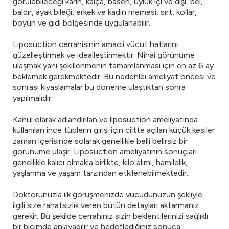
görülebileceği karın, kalça, basen, uyluk içi ve dışı, bel,
baldır, ayak bileği, erkek ve kadın memesi, sırt, kollar,
boyun ve gıdı bölgesinde uygulanabilir.
Liposuction cerrahisinin amacıi vücut hatlarını
güzelleştirmek ve idealleştirmektir. Nihai görünüme
ulaşmak yani şekillenmenin tamamlanması için en az 6 ay
beklemek gerekmektedir. Bu nedenlei ameliyat öncesi ve
sonrası kıyaslamalar bu döneme ulaştıktan sonra
yapılmalıdır.
Kanül olarak adlandırılan ve liposuction ameliyatında
kullanılan ince tüplerin girişi için ciltte açılan küçük kesiler
zaman içerisinde solarak genellikle belli belirsiz bir
görünüme ulaşır. Liposuction ameliyatının sonuçları
genellikle kalıcı olmakla birlikte, kilo alımı, hamilelik,
yaşlanma ve yaşam tarzından etkilenebilmektedir.
Doktorunuzla ilk görüşmenizde vücudunuzun şekliyle
ilgili size rahatsızlık veren bütün detayları aktarmanız
gerekir. Bu şekilde cerrahınız sizin beklentilerinizi sağlıklı
bir biçimde anlayabilir ve hedeflediğiniz sonuca