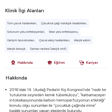
Klinik İlgi Alanları
Tüm çocuk hastalıkları,
Çocukluk çağı nörolojik hastalıkları,
Solunum yolu enfeksiyonları,
İdrar yolu enfeksiyonu,
Gelişim bozuklukları,
Çocuk alerji hastalıkları,
Alerjik astım,
Alerjik bronşit,
Saman nezlesi (alerjik rinit).
Hakkında
Eğitim
Kariyer
Hakkında
2016’daki 14. Uludağ Pediatri Kış Kongresi’nde “nadir bir
tutulumla seyreden kemik tüberkülozu”, “karbamazepin
intoksikasyonunda karbon hemoperfüzyonun etkinliği”
konulu olgu sunumları ile “çocukluk çağında inme”
başlıklı sunumları yapan ekiplerde bulundu.