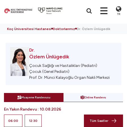
TR
Koç Üniversitesi Hastanesi
Doktorlarımız
Dr. Özlem Ünlügedik
Dr.
Özlem Ünlügedik
Çocuk Sağlığı ve Hastalıkları (Pediatri)
Çocuk (Genel Pediatri)
Prof. Dr. Münci Kalayoğlu Organ Nakli Merkezi
Muayene Randevusu
Online Randevu
En Yakın Randevu
:
10.08.2026
06:00
12:30
Tüm Saatler