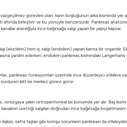
vazgeçilmez görevleri olan, karın boşluğunun arka kısmında yer al
çatı altında birleştirir ve bu yönüyle benzersizdir. Pankreas anat
llar aracılığıyla ince bağırsağa salgı yapan bir yapıyı kapsar.
gı (ekzokrin) hem iç salgı (endokrin) yapan karma bir organdır. 
asına yardım ederken; endokrin pankreas kısmındaki Langerhans ad
ar, pankreas fonksiyonları üzerinde ince düzenleyici etkilere sa
rdüren kilit bir merkez görevi görür.
, omurgaya yakın retroperitoneal bir konumda yer alır. Baş kısm
analının ürettiği salgıları doğrudan ince bağırsağa boşaltmasını ko
lişkisi, safra taşları gibi komşu sorunların pankreası da etkileyeb