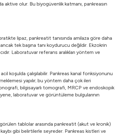
a aktive olur. Bu biyogüvenlik katmanı, pankreasın
 pratikte lipaz, pankreatit tanısında amilaza göre daha
 ancak tek başına tanı koydurucu değildir. Ekzokrin
ıdır. Laboratuvar referans aralıkları yöntem ve
 acil koşulda çalışılabilir. Pankreas kanal fonksiyonunu
neklemesi yapılır; bu yöntem daha çok ileri
asonografi, bilgisayarlı tomografi, MRCP ve endoskopik
yene, laboratuvar ve görüntüleme bulgularının
k görülen tablolar arasında pankreatit (akut ve kronik)
aybı gibi belirtilerle seyreder. Pankreas kistleri ve