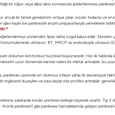
. Yağlı bir öğün veya alkol alımı sonrasında şiddetlenmesi pankreatit
ncak iki temel gereksinim ortaya çıkar: insülin tedavisi ve enzim
in işlev kaybı ise pankreatik enzim preparatlarıyla yemeklerle birli
lir?
ğerlendirmeyi yönlendirir; lipaz daha özgül kabul edilir. Ekzokrin y
r. Görüntülemede ultrason, BT, MRCP ve endoskopik ultrason (EUS) 
ri dokunun kontrolsüz hücresel büyümesidir. Her iki tabloda kilo ka
pankreatit uzun dönemde kanser riskini bir miktar artırabilir, bu yüz
, pankreas üzerinde en olumsuz etkiye sahip iki davranışsal faktörd
 trigliserid düzeyleri ve bazı ilaçlar risk profilini artırabilir; ge
lerine saldırarak insülin üretimini belirgin biçimde azaltır. Tip 2 
 Kronik pankreatit gibi pankreas hastalıklarında gelişen pankre