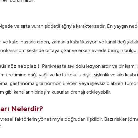
tiren durumlardır.
lgede ve sırta vuran şiddetli ağrıyla karakterizedir. En yaygın nedenl
ve kalıcı hasarla giden, zamanla kalsifikasyon ve kanal değişiklikl
arsinom şeklinde ortaya çıkar ve erken evrede belirgin bulgu vermey
müsinöz neoplazi):
Pankreasta sıvı dolu lezyonlardır ve bir kısmı i
 üretimine bağlı yağlı ve kötü kokulu dışkı, şişkinlik ve kilo kaybı 
oma, gastrinoma gibi hormon üreten veya işlevsiz olabilen tümörl
gibi kanalların birleşim kusurları drenajı etkileyebilir.
arı Nelerdir?
esel faktörlerin yönetimiyle doğrudan ilişkilidir. Bazı riskler (örn
.