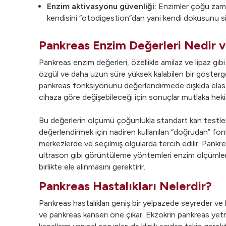
Enzim aktivasyonu güvenliği:
Enzimler çoğu zaman
kendisini “otodigestion”dan yani kendi dokusunu s
Pankreas Enzim Değerleri Nedir v
Pankreas enzim değerleri, özellikle amilaz ve lipaz gib
özgül ve daha uzun süre yüksek kalabilen bir gösterged
pankreas fonksiyonunu değerlendirmede dışkıda elastaz
cihaza göre değişebileceği için sonuçlar mutlaka hekim 
Bu değerlerin ölçümü çoğunlukla standart kan testleriyle
değerlendirmek için nadiren kullanılan “doğrudan” fon
merkezlerde ve seçilmiş olgularda tercih edilir. Pank
ultrason gibi görüntüleme yöntemleri enzim ölçümler
birlikte ele alınmasını gerektirir.
Pankreas Hastalıkları Nelerdir?
Pankreas hastalıkları geniş bir yelpazede seyreder ve bu
ve pankreas kanseri öne çıkar. Ekzokrin pankreas yetmezl