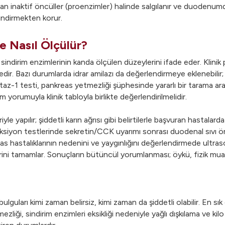
 inaktif öncüller (proenzimler) halinde salgılanır ve duodenumd
indirmekten korur.
e Nasıl Ölçülür?
i sindirim enzimlerinin kanda ölçülen düzeylerini ifade eder. Klinik
ir. Bazı durumlarda idrar amilazı da değerlendirmeye eklenebilir;
-1 testi, pankreas yetmezliği şüphesinde yararlı bir tarama arac
yorumuyla klinik tabloyla birlikte değerlendirilmelidir.
 yapılır; şiddetli karın ağrısı gibi belirtilerle başvuran hastalarda
ksiyon testlerinde sekretin/CCK uyarımı sonrası duodenal sıvı ör
reas hastalıklarının nedenini ve yaygınlığını değerlendirmede ultr
ini tamamlar. Sonuçların bütüncül yorumlanması; öykü, fizik mua
lguları kimi zaman belirsiz, kimi zaman da şiddetli olabilir. En sı
iği, sindirim enzimleri eksikliği nedeniyle yağlı dışkılama ve kilo k