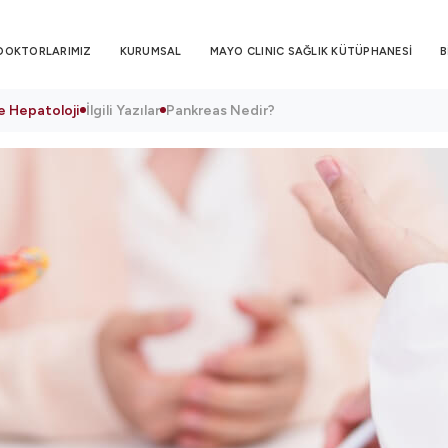
DOKTORLARIMIZ
KURUMSAL
MAYO CLINIC SAĞLIK KÜTÜPHANESİ
B
e Hepatoloji
İlgili Yazılar
Pankreas Nedir?