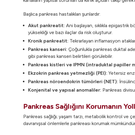
kanalların yapısal sorunları da klinik açıdan takip gerek
Başlıca pankreas hastalıkları şunlardır:
Akut pankreatit:
Ani başlayan, sıklıkla epigastrik bö
yüksekliği ve bazı ilaçlar da risk oluşturur.
Kronik pankreatit:
Tekrarlayan inflamasyon atakları 
Pankreas kanseri:
Çoğunlukla pankreas duktal adenok
gibi pankreas kanseri belirtileri görülebilir.
Pankreas kistleri ve IPMN (intraduktal papiller 
Ekzokrin pankreas yetmezliği (PEI):
Yetersiz enzim
Pankreas nöroendokrin tümörleri (NET):
İnsülin
Konjenital ve yapısal anomaliler:
Pankreas divisum 
Pankreas Sağlığını Korumanın Yoll
Pankreas sağlığı; yaşam tarzı, metabolik kontrol ve çevr
davranışsal önlemlerle pankreası korumak mümkündür