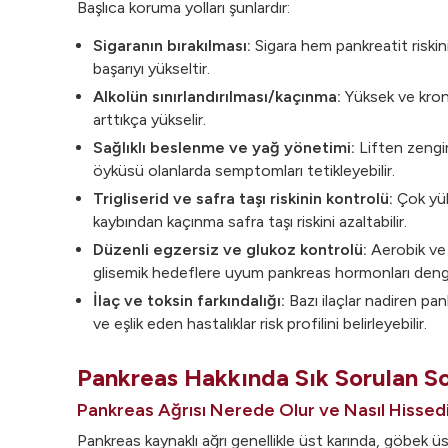
Başlıca koruma yolları şunlardır:
Sigaranın bırakılması:
Sigara hem pankreatit riskini 
başarıyı yükseltir.
Alkolün sınırlandırılması/kaçınma:
Yüksek ve kronik
arttıkça yükselir.
Sağlıklı beslenme ve yağ yönetimi:
Liften zengin,
öyküsü olanlarda semptomları tetikleyebilir.
Trigliserid ve safra taşı riskinin kontrolü:
Çok yüks
kaybından kaçınma safra taşı riskini azaltabilir.
Düzenli egzersiz ve glukoz kontrolü:
Aerobik ve d
glisemik hedeflere uyum pankreas hormonları denge
İlaç ve toksin farkındalığı:
Bazı ilaçlar nadiren pan
ve eşlik eden hastalıklar risk profilini belirleyebilir.
Pankreas Hakkında Sık Sorulan So
Pankreas Ağrısı Nerede Olur ve Nasıl Hissedi
Pankreas kaynaklı ağrı genellikle üst karında, göbek üs