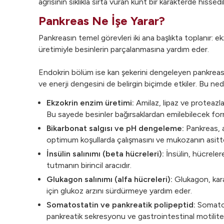
ağrısının sıklıkla sırta vuran künt bir karakterde hissed
Pankreas Ne İşe Yarar?
Pankreasın temel görevleri iki ana başlıkta toplanır: e
üretimiyle besinlerin parçalanmasına yardım eder.
Endokrin bölüm ise kan şekerini dengeleyen pankreas h
ve enerji dengesini de belirgin biçimde etkiler. Bu ne
Ekzokrin enzim üretimi:
Amilaz, lipaz ve proteazlar
Bu sayede besinler bağırsaklardan emilebilecek forma
Bikarbonat salgısı ve pH dengeleme:
Pankreas, a
optimum koşullarda çalışmasını ve mukozanın asitt
İnsülin salınımı (beta hücreleri):
İnsülin, hücrelere
tutmanın birincil aracıdır.
Glukagon salınımı (alfa hücreleri):
Glukagon, karac
için glukoz arzını sürdürmeye yardım eder.
Somatostatin ve pankreatik polipeptid:
Somatos
pankreatik sekresyonu ve gastrointestinal motiliteyi