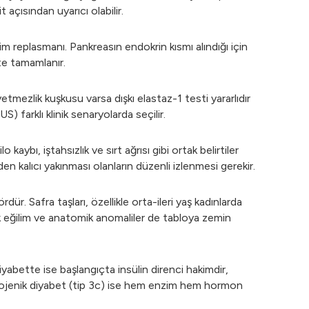
 açısından uyarıcı olabilir.
 replasmanı. Pankreasın endokrin kısmı alındığı için
kte tamamlanır.
etmezlik kuşkusu varsa dışkı elastaz-1 testi yararlıdır
farklı klinik senaryolarda seçilir.
ybı, iştahsızlık ve sırt ağrısı gibi ortak belirtiler
den kalıcı yakınması olanların düzenli izlenmesi gerekir.
ür. Safra taşları, özellikle orta-ileri yaş kadınlarda
netik eğilim ve anatomik anomaliler de tabloya zemin
diyabette ise başlangıçta insülin direnci hakimdir,
atojenik diyabet (tip 3c) ise hem enzim hem hormon