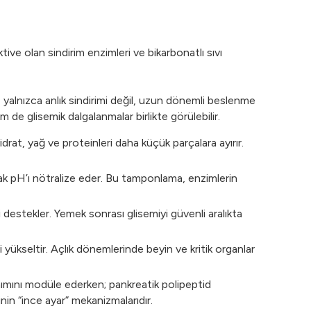
ive olan sindirim enzimleri ve bikarbonatlı sıvı
 yalnızca anlık sindirimi değil, uzun dönemli beslenme
de glisemik dalgalanmalar birlikte görülebilir.
idrat, yağ ve proteinleri daha küçük parçalara ayırır.
ak pH’ı nötralize eder. Bu tamponlama, enzimlerin
i destekler. Yemek sonrası glisemiyi güvenli aralıkta
yükseltir. Açlık dönemlerinde beyin ve kritik organlar
mını modüle ederken; pankreatik polipeptid
nin “ince ayar” mekanizmalarıdır.