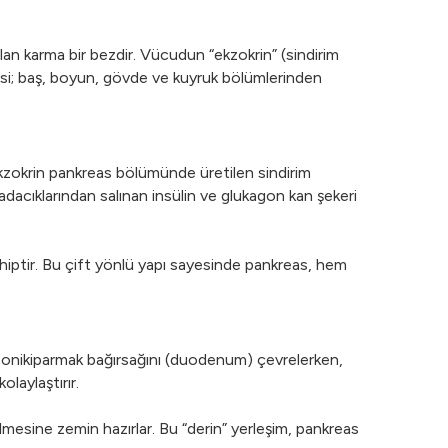
an karma bir bezdir. Vücudun “ekzokrin” (sindirim
omisi; baş, boyun, gövde ve kuyruk bölümlerinden
Ekzokrin pankreas bölümünde üretilen sindirim
acıklarından salınan insülin ve glukagon kan şekeri
hiptir. Bu çift yönlü yapı sayesinde pankreas, hem
ı onikiparmak bağırsağını (duodenum) çevrelerken,
laylaştırır.
ilmesine zemin hazırlar. Bu “derin” yerleşim, pankreas