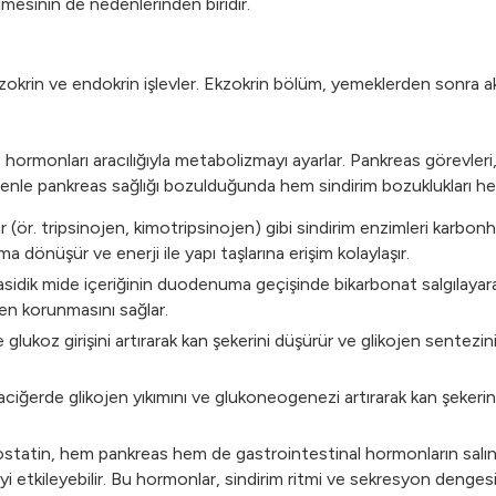
ilmesinin de nedenlerinden biridir.
kzokrin ve endokrin işlevler. Ekzokrin bölüm, yemeklerden sonra akt
ormonları aracılığıyla metabolizmayı ayarlar. Pankreas görevleri,
denle pankreas sağlığı bozulduğunda hem sindirim bozuklukları hem 
 (ör. tripsinojen, kimotripsinojen) gibi sindirim enzimleri karbonh
 dönüşür ve enerji ile yapı taşlarına erişim kolaylaşır.
sidik mide içeriğinin duodenuma geçişinde bikarbonat salgılayar
en korunmasını sağlar.
 glukoz girişini artırarak kan şekerini düşürür ve glikojen sentezin
iğerde glikojen yıkımını ve glukoneogenezi artırarak kan şekerini 
tatin, hem pankreas hem de gastrointestinal hormonların salını
 etkileyebilir. Bu hormonlar, sindirim ritmi ve sekresyon dengesi