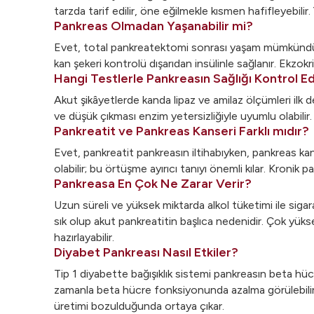
tarzda tarif edilir, öne eğilmekle kısmen hafifleyebilir
Pankreas Olmadan Yaşanabilir mi?
Evet, total pankreatektomi sonrası yaşam mümkündür; a
kan şekeri kontrolü dışarıdan insülinle sağlanır. Ekzokr
Hangi Testlerle Pankreasın Sağlığı Kontrol Edi
Akut şikâyetlerde kanda lipaz ve amilaz ölçümleri ilk de
ve düşük çıkması enzim yetersizliğiyle uyumlu olabili
Pankreatit ve Pankreas Kanseri Farklı mıdır?
Evet, pankreatit pankreasın iltihabıyken, pankreas kanse
olabilir; bu örtüşme ayırıcı tanıyı önemli kılar. Kronik 
Pankreasa En Çok Ne Zarar Verir?
Uzun süreli ve yüksek miktarda alkol tüketimi ile sigara
sık olup akut pankreatitin başlıca nedenidir. Çok yüksek
hazırlayabilir.
Diyabet Pankreası Nasıl Etkiler?
Tip 1 diyabette bağışıklık sistemi pankreasın beta hücre
zamanla beta hücre fonksiyonunda azalma görülebilir.
üretimi bozulduğunda ortaya çıkar.