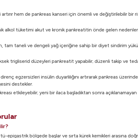
artırır hem de pankreas kanseri için önemli ve değiştirilebilir bir r
 alkol tüketimi akut ve kronik pankreatitin önde gelen nedenlerinde
 tam taneli ve dengeli yağ içeriğine sahip bir diyet sindirim yükünü
ek trigliserid düzeyleri pankreatit yapabilir; düzenli takip ve teda
irenç egzersizleri insülin duyarlılığını artırarak pankreas üzerinde
sini destekler.
kreası etkileyebilir; yeni bir ilaca başladıktan sonra açıklanamayan 
rular
lir?
tü-epigastrik bölgede başlar ve sırta kürek kemikleri arasına doğr