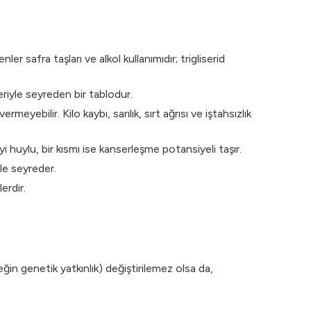
er safra taşları ve alkol kullanımıdır; trigliserid
eriyle seyreden bir tablodur.
ebilir. Kilo kaybı, sarılık, sırt ağrısı ve iştahsızlık
yi huylu, bir kısmı ise kanserleşme potansiyeli taşır.
ile seyreder.
erdir.
eğin genetik yatkınlık) değiştirilemez olsa da,