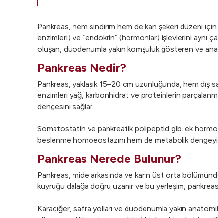
Pankreas, hem sindirim hem de kan şekeri düzeni için 
enzimleri) ve “endokrin” (hormonlar) işlevlerini aynı 
oluşan, duodenumla yakın komşuluk gösteren ve ana kana
Pankreas Nedir?
Pankreas, yaklaşık 15–20 cm uzunluğunda, hem dış sal
enzimleri yağ, karbonhidrat ve proteinlerin parçalanm
dengesini sağlar.
Somatostatin ve pankreatik polipeptid gibi ek hormonl
beslenme homoeostazını hem de metabolik dengeyi sü
Pankreas Nerede Bulunur?
Pankreas, mide arkasında ve karın üst orta bölümünde
kuyruğu dalağa doğru uzanır ve bu yerleşim, pankreas k
Karaciğer, safra yolları ve duodenumla yakın anatomik i