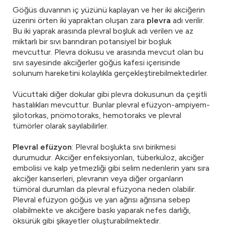
Göğüs duvarının iç yüzünü kaplayan ve her iki akciğerin
üzerini örten iki yapraktan oluşan zara
plevra
adı verilir.
Bu iki yaprak arasında plevral boşluk adı verilen ve az
miktarlı bir sıvı barındıran potansiyel bir boşluk
mevcuttur. Plevra dokusu ve arasında mevcut olan bu
sıvı sayesinde akciğerler göğüs kafesi içerisinde
solunum hareketini kolaylıkla gerçekleştirebilmektedirler.
Vücuttaki diğer dokular gibi plevra dokusunun da çeşitli
hastalıkları mevcuttur. Bunlar plevral efüzyon-ampiyem-
şilotorkas, pnömotoraks, hemotoraks ve plevral
tümörler olarak sayılabilirler.
Plevral efüzyon
: Plevral boşlukta sıvı birikmesi
durumudur. Akciğer enfeksiyonları, tüberküloz, akciğer
embolisi ve kalp yetmezliği gibi selim nedenlerin yanı sıra
akciğer kanserleri, plevranın veya diğer organların
tümöral durumları da plevral efüzyona neden olabilir.
Plevral efüzyon göğüs ve yan ağrısı ağrısına sebep
olabilmekte ve akciğere baskı yaparak nefes darlığı,
öksürük gibi şikayetler oluşturabilmektedir.