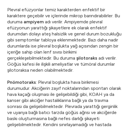
Plevral efüzyonlar temiz karakterden enfektif bir
karaktere geçebilir ve içlerinde mikrop barındırabilirler. Bu
duruma
ampiyem
adı verilir. Ampiyemde plevral
efüzyonun yarattığı şikayetlere ek olarak enfektif
durumdan dolayı ateş halsizlik ve genel durum bozukluğu
gibi semptomlar tabloya eklenmektedir. Bazı daha nadir
durumlarda ise plevral boşlukta yağ açısından zengin bir
içeriğe sahip olan lenf sıvısı birikimi
gerçekleşebilmektedir. Bu duruma
şilotoraks
adı verilir.
Göğüs kafesi ile ilişkili ameliyatlar ve tümöral durumlar
şilotoraksa neden olabilmektedir.
Pnömotoraks
: Plevral boşlukta hava birikmesi
durumudur. Akciğerin zayıf noktalarından spontan olarak
hava kaçağı oluşması ile gelişebildiği gibi, KOAH ya da
kanser gibi akciğer hastalıklarına bağlı ya da travma
sonrası da gelişebilmektedir. Plevrada yarattığı gerginlik
ve uyarıya bağlı batıcı tarzda göğüs ağrısı ve akciğerde
baskı oluşturmasına bağlı nefes darlığı şikayeti
gelişebilmektedir. Kendini sınırlayamadığı ve hastada