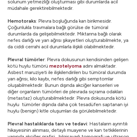
solunum yetmezliği oluşturması gibi durumlarda acil
müdahale gerektirebilmektedir.
Hemotoraks
: Plevra boşluğunda kan birikmesidir.
Çoğunlukla travmalara bağlı görülse de tümöral
durumlarda da gelişebilmektedir. Miktarına bağlı olarak
nefes darlığı ve yan ağrısı şikayetleri oluşturabilmekte, ya
da ciddi cerrahi acil durumlarla ilişkili olabilmektedir.
Plevral tümörler
: Plevra dokusunun kendisinden gelişen
kötü huylu tümörü
mezotelyoma
adını almaktadır.
Asbest maruziyeti ile ilişkilendirilen bu tümöral durumda
yan ağrısı, kilo kaybı, nefes darlığı gibi semptomlar
oluşabilmektedir. Bunun dışında akciğer kanserleri ve
diğer organların tümörleri de plevrada sıçrama odakları
(metastaz) oluşturabilmektedir. Plevra dokusunda kötü
huylu tümörler dışında daha çok tesadüfen saptanan iyi
huylu (benign) kitle oluşumları da görülebilmektedir.
Plevral hastalıklarda tanı
ve tedavi
: Hastaların ayrıntılı
hikayesinin alınması, detaylı muayene ve kan tetkiklerinin
yanında akciğer grafisi , bilgisayarlı tomografi ve ultrason