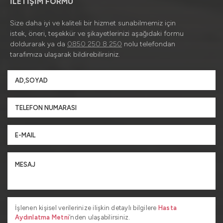
İLETİŞİM FORMU
Size daha iyi ve kaliteli bir hizmet sunabilmemiz için
istek, öneri, teşekkür ve şikayetlerinizi aşağıdaki formu
doldurarak ya da
0850 250 8 250
nolu telefondan
tarafımıza ulaşarak bildirebilirsiniz.
İşlenen kişisel verilerinize ilişkin detaylı bilgilere
Hasta
Aydınlatma Metni
’nden ulaşabilirsiniz.