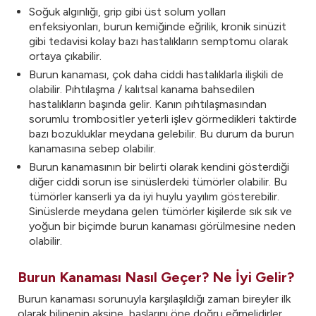
Soğuk algınlığı, grip gibi üst solum yolları
enfeksiyonları, burun kemiğinde eğrilik, kronik sinüzit
gibi tedavisi kolay bazı hastalıkların semptomu olarak
ortaya çıkabilir.
Burun kanaması, çok daha ciddi hastalıklarla ilişkili de
olabilir. Pıhtılaşma / kalıtsal kanama bahsedilen
hastalıkların başında gelir. Kanın pıhtılaşmasından
sorumlu trombositler yeterli işlev görmedikleri taktirde
bazı bozukluklar meydana gelebilir. Bu durum da burun
kanamasına sebep olabilir.
Burun kanamasının bir belirti olarak kendini gösterdiği
diğer ciddi sorun ise sinüslerdeki tümörler olabilir. Bu
tümörler kanserli ya da iyi huylu yayılım gösterebilir.
Sinüslerde meydana gelen tümörler kişilerde sık sık ve
yoğun bir biçimde burun kanaması görülmesine neden
olabilir.
Burun Kanaması Nasıl Geçer? Ne İyi Gelir?
Burun kanaması sorunuyla karşılaşıldığı zaman bireyler ilk
olarak bilinenin aksine, başlarını öne doğru eğmelidirler.