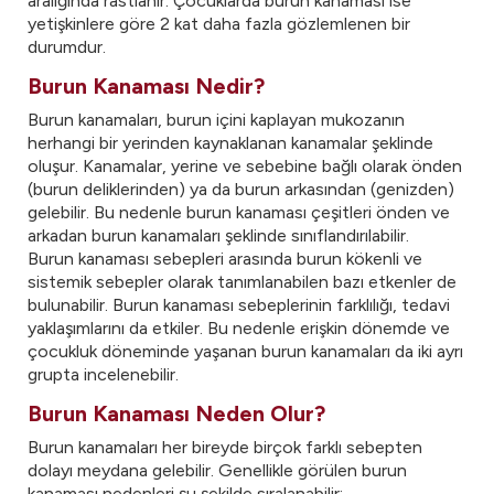
aralığında rastlanır. Çocuklarda burun kanaması ise
yetişkinlere göre 2 kat daha fazla gözlemlenen bir
durumdur.
Burun Kanaması Nedir?
Burun kanamaları, burun içini kaplayan mukozanın
herhangi bir yerinden kaynaklanan kanamalar şeklinde
oluşur. Kanamalar, yerine ve sebebine bağlı olarak önden
(burun deliklerinden) ya da burun arkasından (genizden)
gelebilir. Bu nedenle burun kanaması çeşitleri önden ve
arkadan burun kanamaları şeklinde sınıflandırılabilir.
Burun kanaması sebepleri arasında burun kökenli ve
sistemik sebepler olarak tanımlanabilen bazı etkenler de
bulunabilir. Burun kanaması sebeplerinin farklılığı, tedavi
yaklaşımlarını da etkiler. Bu nedenle erişkin dönemde ve
çocukluk döneminde yaşanan burun kanamaları da iki ayrı
grupta incelenebilir.
Burun Kanaması Neden Olur?
Burun kanamaları her bireyde birçok farklı sebepten
dolayı meydana gelebilir. Genellikle görülen burun
kanaması nedenleri şu şekilde sıralanabilir: