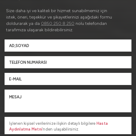
Size daha iyi ve kaliteli bir hizmet sunabilmemiz için
istek, öneri, teşekkür ve şikayetlerinizi aşağıdaki formu
doldurarak ya da
0850 250 8 250
nolu telefondan
tarafımıza ulaşarak bildirebilirsiniz.
İşlenen kişisel verilerinize ilişkin detaylı bilgilere
Hasta
Aydınlatma Metni
’nden ulaşabilirsiniz.