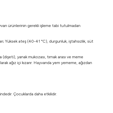
ayvan ürünlerinin gerekli işleme tabi tutulmadan
rı; Yüksek ateş (40-41 °C), durgunluk, iştahsızlık, süt
va (dişeti), yanak mukozası, tırnak arası ve meme
ı olarak ağız içi kızarır. Hayvanda yem yememe, ağızdan
indedir. Çocuklarda daha etkilidir.