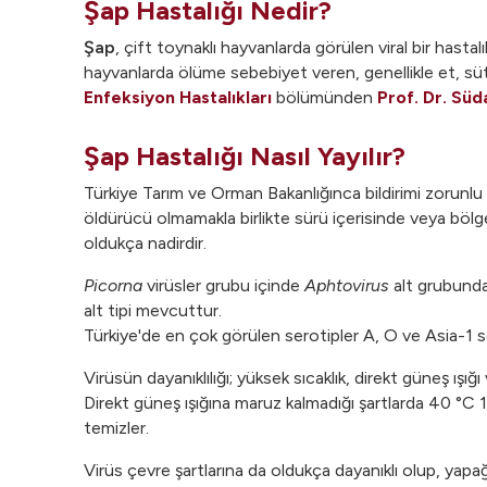
Şap Hastalığı Nedir?
Şap
, çift toynaklı hayvanlarda görülen viral bir hastal
hayvanlarda ölüme sebebiyet veren, genellikle et, süt 
Enfeksiyon Hastalıkları
bölümünden
Prof. Dr. Süd
Şap Hastalığı Nasıl Yayılır?
Türkiye Tarım ve Orman Bakanlığınca bildirimi zorunlu 
öldürücü olmamakla birlikte sürü içerisinde veya bölg
oldukça nadirdir.
Picorna
virüsler grubu içinde
Aphtovirus
alt grubundan
alt tipi mevcuttur.
Türkiye'de en çok görülen serotipler A, O ve Asia-1 se
Virüsün dayanıklılığı; yüksek sıcaklık, direkt güneş ışığ
Direkt güneş ışığına maruz kalmadığı şartlarda 40 °C 
temizler.
Virüs çevre şartlarına da oldukça dayanıklı olup, yap