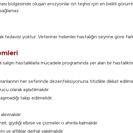
arası bölgesinde oluşan erozyonlar ön teşhis için en belirli gör
 sağlamaz.
rak tedavisi yoktur. Veteriner hekimler hastalığın seyrine göre far
emleri
n
salgın hastalıklarla mücadele programında yer alan bir hastalıkt
nlarının her seferinde dezenfeksiyonuna titizlikle dikkat edilmel
cu olarak aşılatılmalıdır.
aşımadığı takip edilmelidir.
alınmalıdır.
li, giydiği elbise ve çizmeler o ahırda kalmalıdır.
ve altlıklar derhal yakılmalıdır.