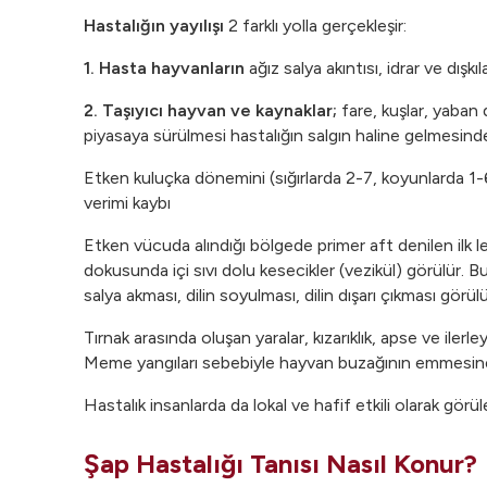
Hastalığın yayılışı
2 farklı yolla gerçekleşir:
1. Hasta hayvanla
rın
ağız salya akıntısı, idrar ve dış
2. Taşıyıcı hayvan ve kaynaklar;
fare, kuşlar, yaban
piyasaya sürülmesi hastalığın salgın haline gelmesind
Etken kuluçka dönemini (sığırlarda 2-7, koyunlarda 1-6
verimi kaybı
Etken vücuda alındığı bölgede primer aft denilen ilk l
dokusunda içi sıvı dolu kesecikler (vezikül) görülür. B
salya akması, dilin soyulması, dilin dışarı çıkması görülü
Tırnak arasında oluşan yaralar, kızarıklık, apse ve iler
Meme yangıları sebebiyle hayvan buzağının emmesine d
Hastalık insanlarda da lokal ve hafif etkili olarak görül
Şap Hastalığı Tanısı Nasıl Konur?