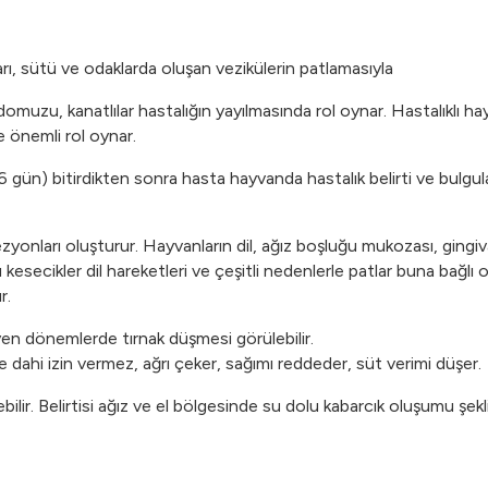
kıları, sütü ve odaklarda oluşan vezikülerin patlamasıyla
 domuzu, kanatlılar hastalığın yayılmasında rol oynar. Hastalıklı h
e önemli rol oynar.
 gün) bitirdikten sonra hasta hayvanda hastalık belirti ve bulgula
ezyonları oluşturur. Hayvanların dil, ağız boşluğu mukozası, gingi
u kesecikler dil hareketleri ve çeşitli nedenlerle patlar buna bağl
r.
leyen dönemlerde tırnak düşmesi görülebilir.
ahi izin vermez, ağrı çeker, sağımı reddeder, süt verimi düşer.
ebilir. Belirtisi ağız ve el bölgesinde su dolu kabarcık oluşumu şekl