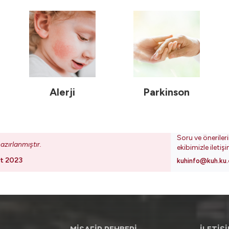
Alerji
Parkinson
Soru ve öneriler
azırlanmıştır.
ekibimizle iletiş
t 2023
kuhinfo@kuh.ku.