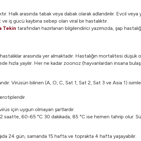
ıktır. Halk arasında tabak veya dabak olarak adlandırılır. Evcil veya
ve iş gücü kaybına sebep olan viral bir hastalıktır.
a Tekin
tarafından hazırlanan bilgilendirici yazımızda, şap hastalığı
hastalıklar arasında yer almaktadır. Hastalığın mortalitesi düşük 
ede hızla yayılır. Her ne kadar zoonoz (hayvanlardan insana bulaş
dır. Virüsün bilinen (A, O, C, Sat 1, Sat 2, Sat 3 ve Asia 1) isimle
rotipleridir.
ı virüs için uygun olmayan şartlardır.
12 saatte, 60-65 °C 30 dakikada, 85 °C ise hemen tahrip olur. Sü
ağıda 24 gün, samanda 15 hafta ve toprakta 4 hafta yaşayabilir.