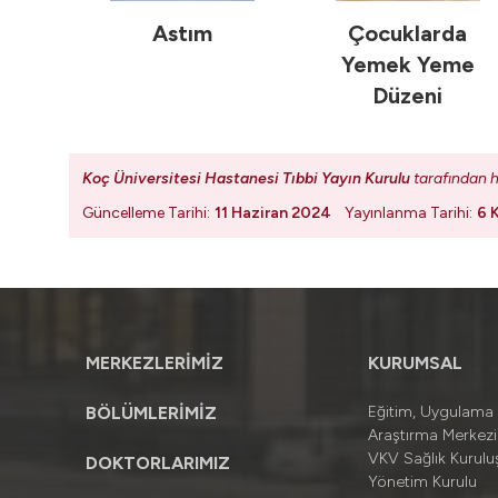
Astım
Çocuklarda
Yemek Yeme
Düzeni
Koç Üniversitesi Hastanesi Tıbbi Yayın Kurulu
tarafından h
Güncelleme Tarihi:
11 Haziran 2024
Yayınlanma Tarihi:
6 
MERKEZLERİMİZ
KURUMSAL
BÖLÜMLERİMİZ
Eğitim, Uygulama
Araştırma Merkezi
VKV Sağlık Kuruluş
DOKTORLARIMIZ
Yönetim Kurulu