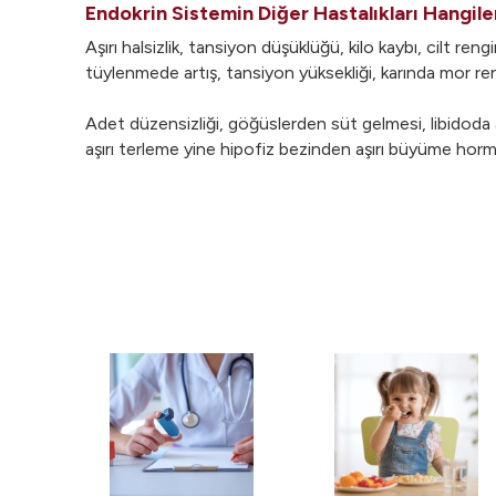
Endokrin Sistemin Diğer Hastalıkları Hangileri
Aşırı halsizlik, tansiyon düşüklüğü, kilo kaybı, cilt ren
tüylenmede artış, tansiyon yüksekliği, karında mor renk
Adet düzensizliği, göğüslerden süt gelmesi, libidoda az
aşırı terleme yine hipofiz bezinden aşırı büyüme hormon