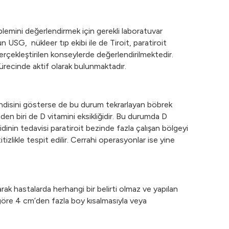
roblemini değerlendirmek için gerekli laboratuvar
n USG, nükleer tıp ekibi ile de Tiroit, paratiroit
 gerçekleştirilen konseylerde değerlendirilmektedir.
 sürecinde aktif olarak bulunmaktadır.
 kendisini gösterse de bu durum tekrarlayan böbrek
en biri de D vitamini eksikliğidir. Bu durumda D
dinin tedavisi paratiroit bezinde fazla çalışan bölgeyi
zlikle tespit edilir. Cerrahi operasyonlar ise yine
arak hastalarda herhangi bir belirti olmaz ve yapılan
 göre 4 cm’den fazla boy kısalmasıyla veya