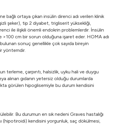
ağlı ortaya çıkan insülin direnci adı verilen klinik
 şeker), tip 2 diyabet, trigliserit yüksekliği,
enci ile ilişkili önemli endokrin problemlerdir. İnsülin
de >100 cm bir sorun olduğuna işaret eder. HOMA adı
a bulunan sonuç genellikle çok sayıda bireyin
bir yöntemdir.
 terleme, çarpıntı, halsizlik, uyku hali ve duygu
 veya alınan gıdanın yetersiz olduğu durumlarda
lıkta görülen hipoglisemiyle bu durum kendisini
 görülebilir. Bu durumun en sık nedeni Graves hastalığı
 (hipotiroidi) kendisini yorgunluk, saç dökülmesi,