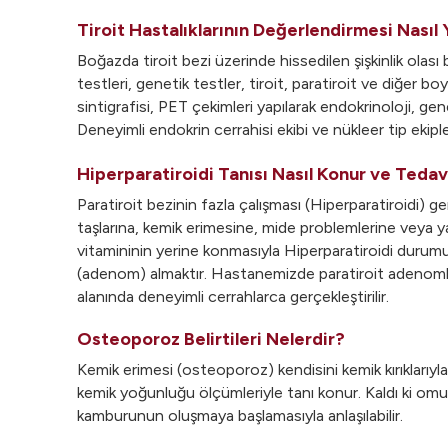
Tiroit Hastalıklarının Değerlendirmesi Nasıl Y
Boğazda tiroit bezi üzerinde hissedilen şişkinlik olası 
testleri, genetik testler, tiroit, paratiroit ve diğer b
sintigrafisi, PET çekimleri yapılarak endokrinoloji, gen
Deneyimli endokrin cerrahisi ekibi ve nükleer tip ekiple
Hiperparatiroidi Tanısı Nasıl Konur ve Tedavi
Paratiroit bezinin fazla çalışması (Hiperparatiroidi) 
taşlarına, kemik erimesine, mide problemlerine veya ya
vitamininin yerine konmasıyla Hiperparatiroidi durumu d
(adenom) almaktır. Hastanemizde paratiroit adenomları,
alanında deneyimli cerrahlarca gerçekleştirilir.
Osteoporoz Belirtileri Nelerdir?
Kemik erimesi (osteoporoz) kendisini kemik kırıklarıyla
kemik yoğunluğu ölçümleriyle tanı konur. Kaldı ki omur
kamburunun oluşmaya başlamasıyla anlaşılabilir.