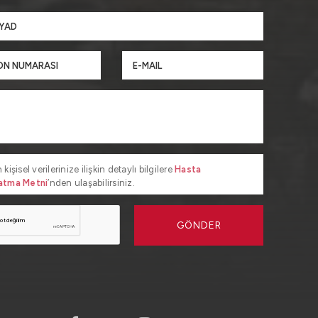
 kişisel verilerinize ilişkin detaylı bilgilere
Hasta
atma Metni
’nden ulaşabilirsiniz.
GÖNDER