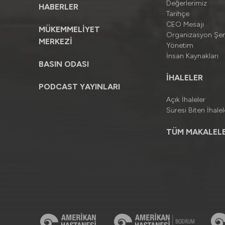
Değerlerimiz
HABERLER
Tarihçe
CEO Mesajı
MÜKEMMELİYET
Organizasyon Şe
MERKEZİ
Yönetim
İnsan Kaynakları
BASIN ODASI
İHALELER
PODCAST YAYINLARI
Açık İhaleler
Süresi Biten İhalel
TÜM MAKALELE