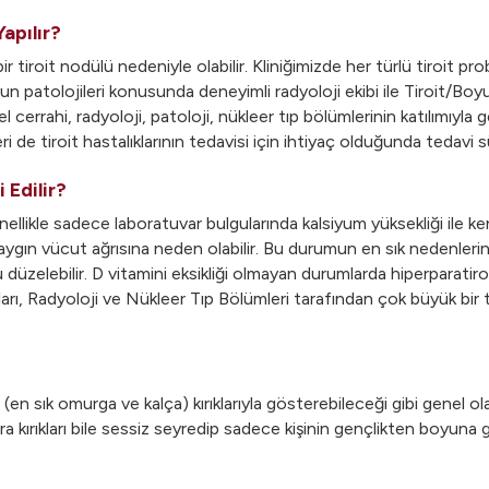
apılır?
bir tiroit nodülü nedeniyle olabilir. Kliniğimizde her türlü tiroit p
oyun patolojileri konusunda deneyimli radyoloji ekibi ile Tiroit/Boyu
el cerrahi, radyoloji, patoloji, nükleer tıp bölümlerinin katılımıyla
ri de tiroit hastalıklarının tedavisi için ihtiyaç olduğunda tedavi
 Edilir?
genellikle sadece laboratuvar bulgularında kalsiyum yüksekliği ile
ygın vücut ağrısına neden olabilir. Bu durumun en sık nedenlerind
üzelebilir. D vitamini eksikliği olmayan durumlarda hiperparatiroi
 Radyoloji ve Nükleer Tıp Bölümleri tarafından çok büyük bir titi
 (en sık omurga ve kalça) kırıklarıyla gösterebileceği gibi genel ol
a kırıkları bile sessiz seyredip sadece kişinin gençlikten boyuna