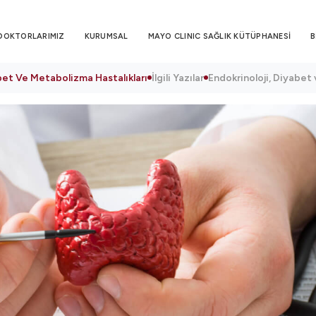
DOKTORLARIMIZ
KURUMSAL
MAYO CLINIC SAĞLIK KÜTÜPHANESİ
B
abet Ve Metabolizma Hastalıkları
İlgili Yazılar
Endokrinoloji, Diyabet 