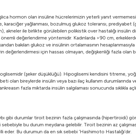
a hormon olan insüline hücrelerimizin yeterli yanıt vermemesine b
, karaciğer yağlanması, bozulmuş glukoz toleransı, prediyabet (gizli
 akneler ile birlikte görülebilen polikistik over hastalığı insülin dir
n önemli değerlendirme yöntemidir. Kadınlarda >90 cm, erkekler
yrı kandan bakılan glukoz ve insülinin ortalamasının hesaplanmasıyl
reylerin değerlendirmesi için hassas olmayan, değişkenliği fazla olan 
lisemidir (şeker düşüklüğü). Hipoglisemi kendisini titreme, yoğun
yabeti olan bireylerde insülin veya bazı ilaç kullanım durumlarında
nkreasın fazla miktarda insülin salgılaması sonucunda sıklıkla aç
o kaybı gibi durumlar tiroit bezinin fazla çalışmasında (hipertiroidi)
sebebiyle bu durum meydana gelebilir. Tiroit bezinin az çalışması
e belli eder. Bu durumun da en sık sebebi ‘Hashimoto Hastalığı’dır.