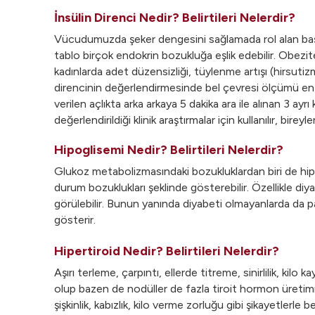
İnsülin Direnci Nedir? Belirtileri Nelerdir?
Vücudumuzda şeker dengesini sağlamada rol alan başlıc
tablo birçok endokrin bozukluğa eşlik edebilir. Obezite
kadınlarda adet düzensizliği, tüylenme artışı (hirsutizm),
direncinin değerlendirmesinde bel çevresi ölçümü e
verilen açlıkta arka arkaya 5 dakika ara ile alınan 3 a
değerlendirildiği klinik araştırmalar için kullanılır, bi
Hipoglisemi Nedir? Belirtileri Nelerdir?
Glukoz metabolizmasındaki bozukluklardan biri de hipog
durum bozuklukları şeklinde gösterebilir. Özellikle di
görülebilir. Bunun yanında diyabeti olmayanlarda da pa
gösterir.
Hipertiroid Nedir? Belirtileri Nelerdir?
Aşırı terleme, çarpıntı, ellerde titreme, sinirlilik, kil
olup bazen de nodüller de fazla tiroit hormon üretimi 
şişkinlik, kabızlık, kilo verme zorluğu gibi şikayetlerl