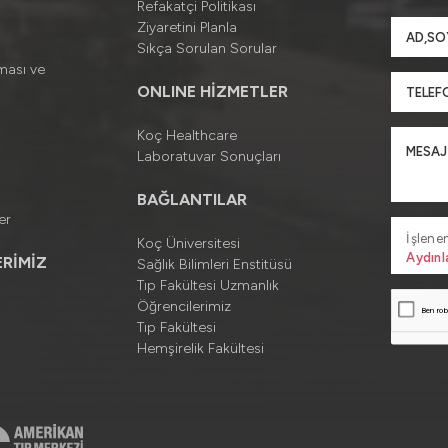
Refakatçi Politikası
Ziyaretini Planla
Sıkça Sorulan Sorular
ması ve
ONLINE HİZMETLER
Koç Healthcare
Laboratuvar Sonuçları
BAĞLANTILAR
er
İşlenen
Koç Üniversitesi
Aydınl
RİMİZ
Sağlık Bilimleri Enstitüsü
Tıp Fakültesi Uzmanlık
Öğrencilerimiz
Tıp Fakültesi
Hemşirelik Fakültesi