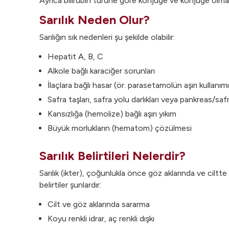
Ayrıca bilirubin türüne göre konjuge ve konjuge olmayan
Sarılık Neden Olur?
Sarılığın sık nedenleri şu şekilde olabilir:
Hepatit A, B, C
Alkole bağlı karaciğer sorunları
İlaçlara bağlı hasar (ör. parasetamolün aşırı kullanımı
Safra taşları, safra yolu darlıkları veya pankreas/saf
Kansızlığa (hemolize) bağlı aşırı yıkım
Büyük morlukların (hematom) çözülmesi
Sarılık Belirtileri Nelerdir?
Sarılık (ikter), çoğunlukla önce göz aklarında ve ciltte sa
belirtiler şunlardır:
Cilt ve göz aklarında sararma
Koyu renkli idrar, aç renkli dışkı