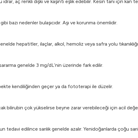
drar, aç renkli dışkı ve kaşıntı eşlik edebilir. Kesin tanı için kan tes
 gibi bazı nedenler bulaşıcıdır. Aşı ve korunma önemlidir.
enelde hepatitler, ilaçlar, alkol, hemoliz veya safra yolu tıkanıklığı
 sararma genelde 3 mg/dL’nin üzerinde fark edilir.
bekte kendiliğinden geçer ya da fototerapi ile düzelir.
ak bilirubin çok yükselirse beyne zarar verebileceği için acil değe
n tedavi edilince sarılık genelde azalır. Yenidoğanlarda çoğu sarı