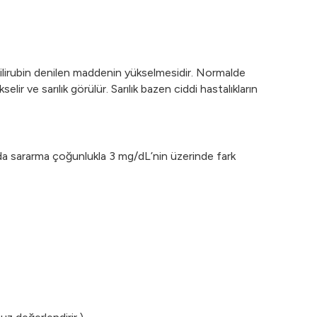
da bilirubin denilen maddenin yükselmesidir. Normalde
selir ve sarılık görülür. Sarılık bazen ciddi hastalıkların
larında sararma çoğunlukla 3 mg/dL’nin üzerinde fark