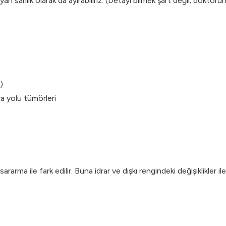
 sarılık olarak da ayırabiliriz. (Detayı bilmek şart değil; doktorun
)
ra yolu tümörleri
rarma ile fark edilir. Buna idrar ve dışkı rengindeki değişiklikler ile