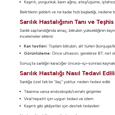
Kaşıntı, yorgunluk, karın ağrısı, ateş/üşüme, iştahsızl
Belirtilerin şiddeti ve ne kadar hızlı başladığı, nedene ba
Sarılık Hastalığının Tanı ve Teşhi
Sarılık saptandığında amaç, bilirubin yüksekliğinin kayn
incelemeler eklenir:
Kan testleri:
Toplam bilirubin, alt türleri (konjuge/
Görüntüleme:
Önce ultrason, gerekirse BT; net deği
Sonuçta sarılığın karaciğer öncesi–içi–sonrası kaynaklı 
Sarılık Hastalığı Nasıl Tedavi Edili
Sarılığa özel tek bir “ilaç” yoktur; neden tedavi edilir.
Tıkanma varsa endoskopik/cerrahi girişimler
Viral hepatit için uygun tedavi ve izlem
Kaşıntı gibi şikâyetler için destek tedavileri