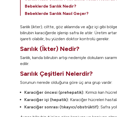
Bebeklerde Sarılık Nedir?
Bebeklerde Sarılık Nasıl Geçer?
Yenidoğan Bebek Sarılığı Nedenleri Nelerdir?
Sarılık (ikter); ciltte, göz aklarında ve ağız içi gibi 
Yenidoğan Bebek Sarılığı Belirtileri Nelerdir?
bilirubin karaciğerde işlenip safra ile atılır. Üretim arta
Sarılık Hakkında Sıkça Sorulan Sorular
işareti olabilir, bu yüzden doktor kontrolü gerekir.
Sarılık (İkter) Nedir?
Sarılık, kanda bilirubin artışı nedeniyle dokuların sarar
edilir.
Sarılık Çeşitleri Nelerdir?
Sorunun nerede olduğuna göre üç ana grup vardır:
Karaciğer öncesi (prehepatik):
Kırmızı kan hücrele
Karaciğer içi (hepatik):
Karaciğer hücreleri hastalanı
Karaciğer sonrası (tıkayıcı/obstrüktif):
Safra yoll