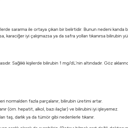
bölgelerde sararma ile ortaya çıkan bir belirtidir. Bunun nedeni kan
rsa, karaciğer iyi çalışmazsa ya da safra yolları tıkanırsa bilirubin yük
masıdır. Sağlıklı kişilerde bilirubin 1 mg/dL’nin altındadır. Göz ak
ri normalden fazla parçalanır, bilirubin üretimi artar.
r (örn. hepatit, alkol, bazı ilaçlar) ve bilirubini iyi işleyemez.
arı taş, darlık ya da tümör gibi nedenlerle tıkanır.