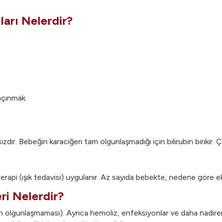
ları Nelerdir?
açınmak.
ır. Bebeğin karaciğeri tam olgunlaşmadığı için bilirubin birikir. Ço
rapi (ışık tedavisi) uygulanır. Az sayıda bebekte, nedene göre ek
ri Nelerdir?
tam olgunlaşmaması). Ayrıca hemoliz, enfeksiyonlar ve daha nadire