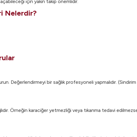
 açabileceği için yakın takip önemlidir.
ri Nelerdir?
rular
run. Değerlendirmeyi bir sağlık profesyoneli yapmalıdır. (Sindirim 
ağlıdır. Örneğin karaciğer yetmezliği veya tıkanma tedavi edilmezse 