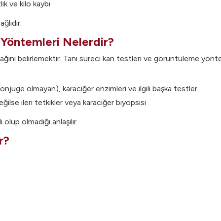
ık ve kilo kaybı
ğlıdır.
s Yöntemleri Nelerdir?
ağını belirlemektir. Tanı süreci kan testleri ve görüntüleme yönteml
konjuge olmayan), karaciğer enzimleri ve ilgili başka testler
lse ileri tetkikler veya karaciğer biyopsisi
olup olmadığı anlaşılır.
r?