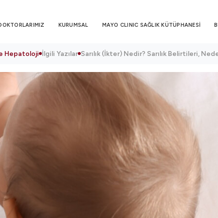
DOKTORLARIMIZ
KURUMSAL
MAYO CLINIC SAĞLIK KÜTÜPHANESİ
B
e Hepatoloji
İlgili Yazılar
Sarılık (İkter) Nedir? Sarılık Belirtileri, Ne