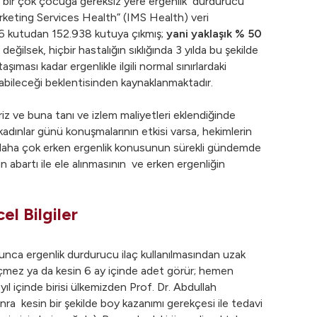
çin bir çok çocuğa gereksiz yere ergenlik durdurucu
Marketing Services Health” (IMS Health) veri
556 kutudan 152.938 kutuya çıkmış;
yani yaklaşık % 50
değilsek, hiçbir hastalığın sıklığında 3 yılda bu şekilde
ıması kadar ergenlikle ilgili normal sınırlardaki
 olabileceği beklentisinden kaynaklanmaktadır.
riz ve buna tanı ve izlem maliyetleri eklendiğinde
 kadınlar günü konuşmalarının etkisi varsa, hekimlerin
in daha çok erken ergenlik konusunun sürekli gündemde
 abartı ile ele alınmasının ve erken ergenliğin
l Bilgiler
unca ergenlik durdurucu ilaç kullanılmasından uzak
çmez ya da kesin 6 ay içinde adet görür; hemen
ıl içinde birisi ülkemizden Prof. Dr. Abdullah
ra kesin bir şekilde boy kazanımı gerekçesi ile tedavi