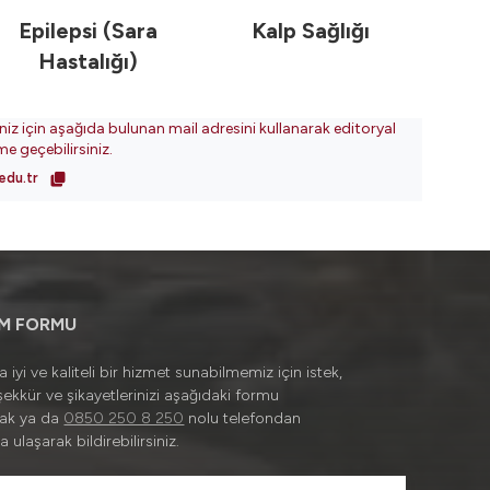
Epilepsi (Sara
Kalp Sağlığı
Hastalığı)
iniz için aşağıda bulunan mail adresini kullanarak editoryal
ime geçebilirsiniz.
edu.tr
İM FORMU
 iyi ve kaliteli bir hizmet sunabilmemiz için istek,
şekkür ve şikayetlerinizi aşağıdaki formu
rak ya da
0850 250 8 250
nolu telefondan
a ulaşarak bildirebilirsiniz.