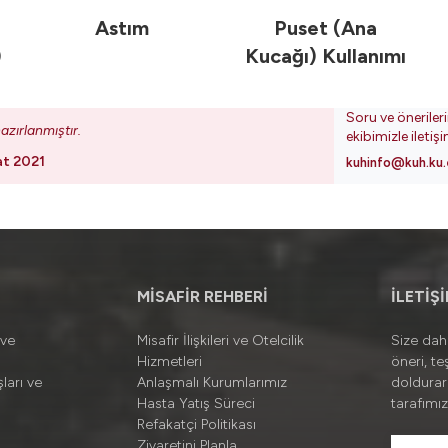
Astım
Puset (Ana
)
Kucağı) Kullanımı
Soru ve öneriler
azırlanmıştır.
ekibimizle iletiş
at 2021
kuhinfo@kuh.ku.
MİSAFİR REHBERİ
İLETİŞ
 ve
Misafir İlişkileri ve Otelcilik
Size daha
Hizmetleri
öneri, te
ları ve
Anlaşmalı Kurumlarımız
doldura
Hasta Yatış Süreci
tarafımız
Refakatçi Politikası
Ziyaretini Planla