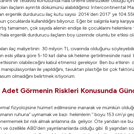
 tanımı ve tedavisi konusunda hala önemli belirsizlikler olduğu i
atılan ilaçların ayrıntılı dökümünü alabildiğimiz Intercontinental 
ılan ergenlik durdurucu ilaç kutu sayısı 2014’den 2017’ ye 104.
çocuklarda kullanıldığını biliyoruz. Eğer bir salgınla karşı karşıya 
tış tamamen, çok sayıda ailenin endişe ile çocuklarını hekimlere taş
 ve hala ergenlik durdurucu ilaçların boy üzerinde olumlu bir etkisi
nılan ilaç maliyetinin 30 milyon TL civarında olduğunu söyleyebili
arın eski yıllara göre 5-10 kat daha sık hekime getirilmesinde nasıl
ın etkisinin olabileceğini kabul etmemiz gerekiyor. Ben bu etkin
anipülasyonları ile yapıldığını, tavuktan plastiğe bir çok faktörün
asum olmadığını belirtmek istiyorum.
 Adet Görmenin Riskleri Konusunda Günce
 normal fizyolojisine hürmet edilmesine inanarak ve mümkün olduğ
“zamanın ruhuna” uymamak ve bazı hekimlerin “ boyu 153 cm’yi ge
 önermemek bir risk almak anlamına da geliyor. Öte yandan ise bu y
en ve özellikle ABD’den yayınlananlarda olduğu gibi 8 yaşından son