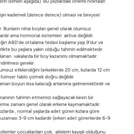
n isimleri aşağıda). Bu yazılardaki önemli noktaları
işin kademeli (derece derece) olması ve bireysel
r. Bunların nihai boyları genel olarak olumsuz
vardır ama hormonal sistemleri aktive değildir.
rneğin ABD’de ortalama tedavi başlama yaşı 9’dur ve
likte bu yaşlara yakın olduğu tahmin edilmektedir.
lanan vakalarda bir boy kazanımı olmamaktadır.
dirilmesi gerekir.
 olumsuz etkilendiğini (erkeklerde 20 cm, kızlarda 12 cm
kötümser tablo çizmek doğru değildir.
r zaman boyun kısa kalacağı anlamına gelmemektedir ve
zamanının tahmin etmemizi sağlayacak kesin bir
 görme zamanı genel olarak erkene kaymamaktadır.
zlarda , normal yaşlarda adet gören kızlara göre
y uzaması 3-9 cm kadardır (erken adet görenlerde 6-9
zlemler çocuklardan çok, ailelerin kaygılı olduğunu