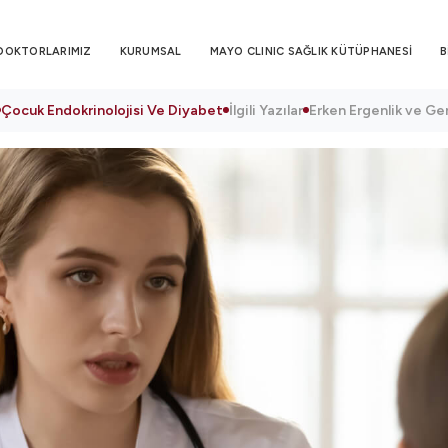
DOKTORLARIMIZ
KURUMSAL
MAYO CLINIC SAĞLIK KÜTÜPHANESİ
B
Çocuk Endokrinolojisi Ve Diyabet
İlgili Yazılar
Erken Ergenlik ve G