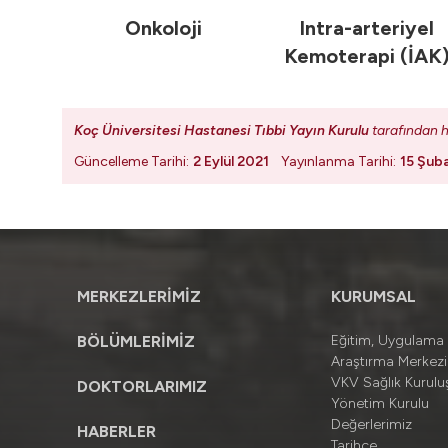
Onkoloji
Intra-arteriyel
Kemoterapi (İAK
Koç Üniversitesi Hastanesi Tıbbi Yayın Kurulu
tarafından h
Güncelleme Tarihi:
2 Eylül 2021
Yayınlanma Tarihi:
15 Şub
MERKEZLERİMİZ
KURUMSAL
BÖLÜMLERİMİZ
Eğitim, Uygulama
Araştırma Merkezi
VKV Sağlık Kuruluş
DOKTORLARIMIZ
Yönetim Kurulu
Değerlerimiz
HABERLER
Tarihçe