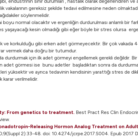
endüstrinin sınır durumları , hastalık olarak değerlendiren ve ail
ik vakalarının gereksiz şekilde tedavi edilmesine neden olmaktadı
ağıdakiler söylenmelidir.
boyu normal olacaktır ve ergenliğin durdurulması anlamlı bir far
 yaşayacağı kesin olmadığı gibi eğer böyle bir stres olursa erge
ve korkulduğu gibi erken adet görmeyecektir. Bir çok vakada 4-6
karar vermek daha doğru bir tutumdur.
urdurmak için ilk adet görmeyi engellemek gerekli değildir. Bir 
n adet görmesi ise bunu adetler başladıktan sonra da durdur
eri yüksektir ve ayrıca tedavinin kendisinin yarattığı stres de dik
karar verilmelidir.
ty: From genetics to treatment.
Best Pract Res Clin Endocri
view.
 Gonadotropin-Releasing Hormon Analog Treatment on Adult 
0;9(Suppl 2):33-48. doi: 10.4274/jcrpe.2017.S004. Epub 2017 