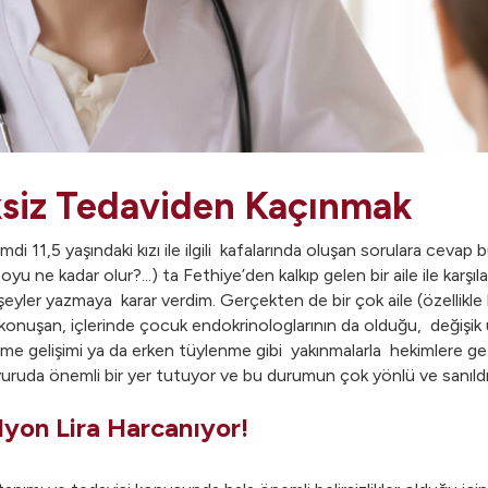
ksiz Tedaviden Kaçınmak
i 11,5 yaşındaki kızı ile ilgili kafalarında oluşan sorulara cevap b
 kadar olur?...) ta Fethiye’den kalkıp gelen bir aile ile karşılaşın
ir şeyler yazmaya karar verdim. Gerçekten de bir çok aile (özellik
 konuşan, içlerinde çocuk endokrinologlarının da olduğu, değişik 
e gelişimi ya da erken tüylenme gibi yakınmalarla hekimlere geti
uruda önemli bir yer tutuyor ve bu durumun çok yönlü ve sanıldı
lyon Lira Harcanıyor!