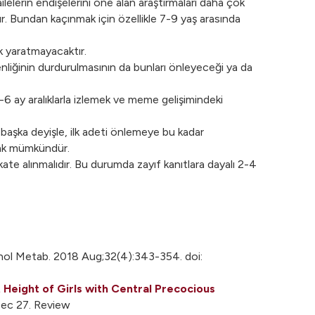
elerin endişelerini öne alan araştırmaları daha çok
r. Bundan kaçınmak için özellikle 7-9 yaş arasında
k yaratmayacaktır.
nliğinin durdurulmasının da bunları önleyeceği ya da
 ay aralıklarla izlemek ve meme gelişimindeki
başka deyişle, ilk adeti önlemeye bu kadar
mak mümkündür.
kate alınmalıdır. Bu durumda zayıf kanıtlara dayalı 2-4
nol Metab. 2018 Aug;32(4):343-354. doi:
Height of Girls with Central Precocious
Dec 27. Review