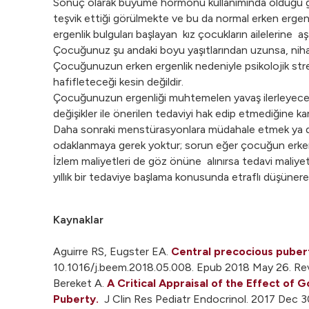
Sonuç olarak büyüme hormonu kullanımında olduğu gibi, 
teşvik ettiği görülmekte ve bu da normal erken ergenl
ergenlik bulguları başlayan kız çocukların ailelerine aş
Çocuğunuz şu andaki boyu yaşıtlarından uzunsa, nihai 
Çocuğunuzun erken ergenlik nedeniyle psikolojik stres
hafifleteceği kesin değildir.
Çocuğunuzun ergenliği muhtemelen yavaş ilerleyecek 
değişikler ile önerilen tedaviyi hak edip etmediğine 
Daha sonraki menstürasyonlara müdahale etmek ya da d
odaklanmaya gerek yoktur; sorun eğer çocuğun erke
İzlem maliyetleri de göz önüne alınırsa tedavi maliyetl
yıllık bir tedaviye başlama konusunda etraflı düşünerek 
Kaynaklar
Aguirre RS, Eugster EA.
Central precocious puber
10.1016/j.beem.2018.05.008. Epub 2018 May 26. Re
Bereket A.
A Critical Appraisal of the Effect of
Puberty.
J Clin Res Pediatr Endocrinol. 2017 Dec 3