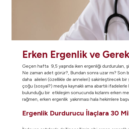
Erken Ergenlik ve Gere
Geçen hafta 9,5 yaşında iken ergenliği durdurulan, şimd
Ne zaman adet görür?, Bundan sonra uzar mı? Son boyu ne
daha aileleri (özellikle de anneleri) sakinleştirecek b
çoğu (sosyal?) medya kaynaklı ama abartılı ifadelerle
bulunduğu bir etkileşim sonucunda kızlarını erken mem
rağmen, erken ergenlik yakınması hala hekimlere başv
Ergenlik Durdurucu İlaçlara 30 Mi