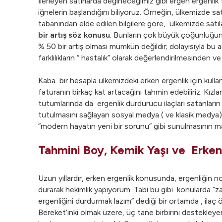
İlerleyen satırlarda değineceğimiz gibi ergen ergenlik
iğnelerin başlandığını biliyoruz. Örneğin, ülkemizde s
tabanından elde edilen bilgilere göre, ülkemizde sat
bir artış söz konusu
. Bunların çok büyük çoğunluğunun 
% 50 bir artış olması mümkün değildir; dolayısıyla bu ar
farklılıkların “ hastalık” olarak değerlendirilmesinden
Kaba bir hesapla ülkemizdeki erken ergenlik için kulla
faturanın birkaç kat artacağını tahmin edebiliriz. Kızl
tutumlarında da ergenlik durdurucu ilaçları satanlar
tutulmasını sağlayan sosyal medya ( ve klasik medya) m
“modern hayatın yeni bir sorunu” gibi sunulmasının m
Tahmini Boy, Kemik Yaşı ve Erken
Uzun yıllardır, erken ergenlik konusunda, ergenliğin
durarak hekimlik yapıyorum. Tabi bu gibi konularda 
ergenliğini durdurmak lazım” dediği bir ortamda , ilaç
Bereket’inki olmak üzere, üç tane birbirini destekley