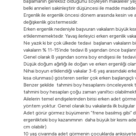
başlamanın gereksiz olduğunu söyleyen makaleler yayın
belki anneleri sakinleştirir düşüncesi ile madde madd
Ergenlik ile ergenlik öncesi dönem arasında kesin ve 
değişkenlik göstermesidir.
Erken ergenlik nedeniyle başvuran vakaların büyük kısmı
etkilenmemektedir. Yavaş ilerleyici erken ergenlik vak
Ne yazık ki bir çok ülkede tedavi başlanan vakaların 
vakaların % 11-15’inde tedavi 8 yaşından önce başlanm
Genel olarak 8 yaşından sonra boy endişesi ile tedav
Düşük doğum ağırlığı ile doğan ve erken ergenliği olan 
Nihai boyun etkilendiği vakalar 3-6 yaş arasındaki erke
kısa olunması) gösteren seriler çok erken başlangıçlı 
Benzer şekilde tahmini boy hesaplarını önceleyerek t
tahmini boy hesapları çoğu zaman yanıltıcı olabilmekt
Ailelerin temel endişelerinden birisi erken adet görm
yöntem yoktur. Genel olarak bu vakalarda ilk bulgula
Adet görür görmez büyümenin “frene basılmış gibi” dur
ergenlikteki boy kazanımının daha büyük bir kısmı a
cm olabilir).
10 yaş civarında adet görmenin çocuklarda anksiyeteye