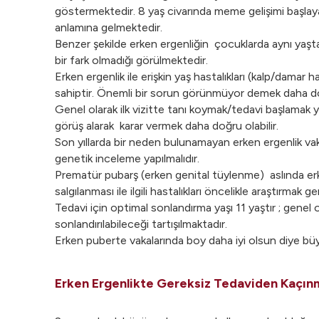
göstermektedir. 8 yaş civarında meme gelişimi başlay
anlamına gelmektedir.
Benzer şekilde erken ergenliğin çocuklarda aynı yaştak
bir fark olmadığı görülmektedir.
Erken ergenlik ile erişkin yaş hastalıkları (kalp/damar h
sahiptir. Önemli bir sorun görünmüyor demek daha d
Genel olarak ilk vizitte tanı koymak/tedavi başlamak 
görüş alarak karar vermek daha doğru olabilir.
Son yıllarda bir neden bulunamayan erken ergenlik vaka
genetik inceleme yapılmalıdır.
Prematür pubarş (erken genital tüylenme) aslında erk
salgılanması ile ilgili hastalıkları öncelikle araştırmak ger
Tedavi için optimal sonlandırma yaşı 11 yaştır ; genel
sonlandırılabileceği tartışılmaktadır.
Erken puberte vakalarında boy daha iyi olsun diye bü
Erken Ergenlikte Gereksiz Tedaviden Kaçınm