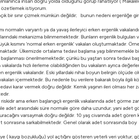
lanınca insan doğru yolda olduğunu görüp rahatlıyor ( Makaleleri
e özetlemek istiyorum.
açık bir sınır çizmek mümkün değildir; bunun nedeni ergenliğe gir
 normalin varyantı ya da yavaş ilerleyici erken ergenlik vakalarıdı
alarındaki mekanizma bilinmemektedir. Bunların ergenlik bulguları 
büyük kısmını ‘normal erken ergenlik’ vakaları oluşturmaktadır. Ö
aktadır. Ülkemizde ortalama tedavi başlama yaşı bilinmemekle bir
i başlanması önerilmemektedir; çünkü bu yaştan sonra tedavi baş
vakalarda hızlı ilerleme olabildiğinden bu vakaların ayrıca değerlen
n ergenlik vakalarıdır. Eski yıllardaki nihai boyun belirgin ölçüde
vakaları içermektedir. Bu nedenle bu verilere bakarak boyla ilgili 
edavi karar vermek doğru değildir. Kemik yaşının ileri olması he
edir.
e riskidir ama erken başlangıçlı ergenlik vakalarında adet görme 
r ile adet arasındaki süre normale göre daha uzundur; yani adet
acağını varsaymak doğru değildir. 10 yaş civarında adet gören kı
det sonrasına sarkabilmektedir. Genel olarak adet sonrasında bo
 ( kaygı bozukluğu) yol açtığını gösteren yeterli veri yoktur; gö