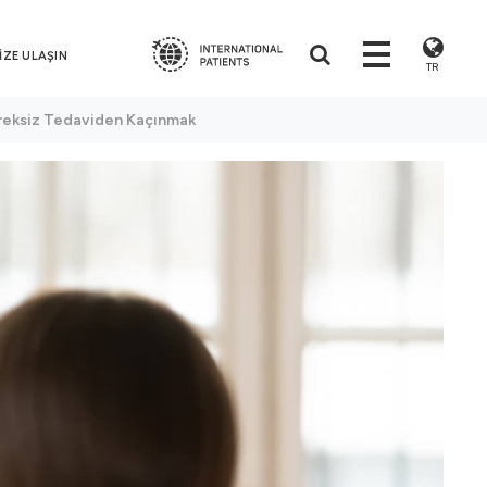
İZE ULAŞIN
TR
ereksiz Tedaviden Kaçınmak