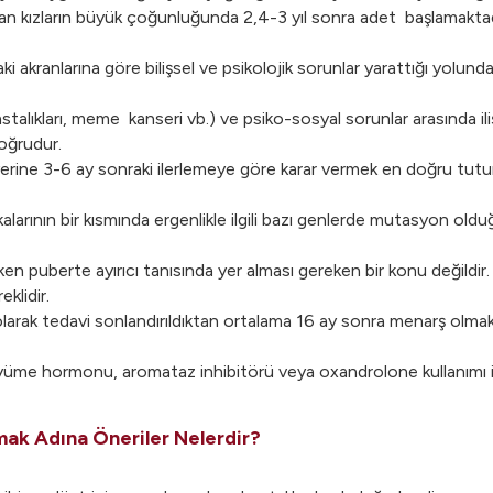
an kızların büyük çoğunluğunda 2,4-3 yıl sonra adet başlamaktadı
i akranlarına göre bilişsel ve psikolojik sorunlar yarattığı yolund
astalıkları, meme kanseri vb.) ve psiko-sosyal sorunlar arasında iliş
oğrudur.
yerine 3-6 ay sonraki ilerlemeye göre karar vermek en doğru tutum
larının bir kısmında ergenlikle ilgili bazı genlerde mutasyon olduğ
en puberte ayırıcı tanısında yer alması gereken bir konu değildi
eklidir.
 olarak tedavi sonlandırıldıktan ortalama 16 ay sonra menarş olmakt
yüme hormonu, aromataz inhibitörü veya oxandrolone kullanımı içi
ak Adına Öneriler Nelerdir?