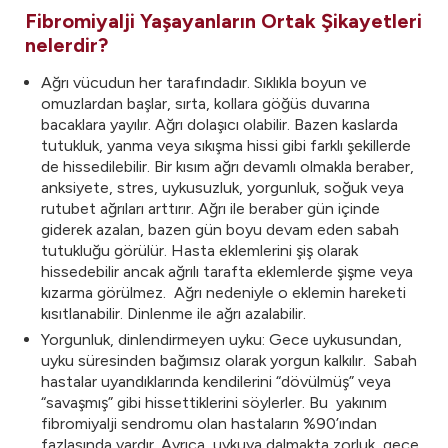
Fibromiyalji Yaşayanların Ortak Şikayetleri
nelerdir?
Ağrı vücudun her tarafındadır. Sıklıkla boyun ve
omuzlardan başlar, sırta, kollara göğüs duvarına
bacaklara yayılır. Ağrı dolaşıcı olabilir. Bazen kaslarda
tutukluk, yanma veya sıkışma hissi gibi farklı şekillerde
de hissedilebilir. Bir kısım ağrı devamlı olmakla beraber,
anksiyete, stres, uykusuzluk, yorgunluk, soğuk veya
rutubet ağrıları arttırır. Ağrı ile beraber gün içinde
giderek azalan, bazen gün boyu devam eden sabah
tutukluğu görülür. Hasta eklemlerini şiş olarak
hissedebilir ancak ağrılı tarafta eklemlerde şişme veya
kızarma görülmez. Ağrı nedeniyle o eklemin hareketi
kısıtlanabilir. Dinlenme ile ağrı azalabilir.
Yorgunluk, dinlendirmeyen uyku: Gece uykusundan,
uyku süresinden bağımsız olarak yorgun kalkılır. Sabah
hastalar uyandıklarında kendilerini “dövülmüş” veya
“savaşmış” gibi hissettiklerini söylerler. Bu yakınım
fibromiyalji sendromu olan hastaların %90’ından
fazlasında vardır. Ayrıca, uykuya dalmakta zorluk, gece