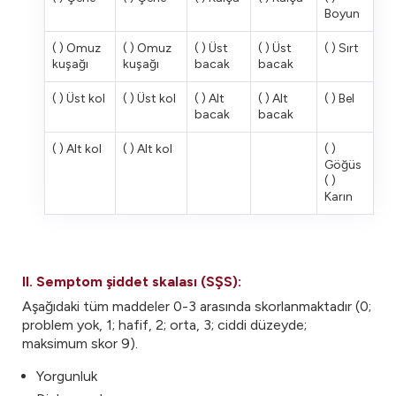
Boyun
( ) Omuz
( ) Omuz
( ) Üst
( ) Üst
( ) Sırt
kuşağı
kuşağı
bacak
bacak
( ) Üst kol
( ) Üst kol
( ) Alt
( ) Alt
( ) Bel
bacak
bacak
( ) Alt kol
( ) Alt kol
( )
Göğüs
( )
Karın
II. Semptom şiddet skalası (SŞS):
Aşağıdaki tüm maddeler 0-3 arasında skorlanmaktadır (0;
problem yok, 1; hafif, 2; orta, 3; ciddi düzeyde;
maksimum skor 9).
Yorgunluk