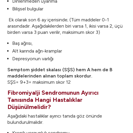
Dinlenmeden uyanma
Bilişsel bulgular
Ek olarak son 6 ay içerisinde; (Tüm maddeler 0-1
arasındadır. Aşağıdakilerden biri varsa 1, ikisi varsa 2, üçü
birden varsa 3 puan verilir, maksimum skor 3)
Baş ağrısı,
Alt karında ağrı-kramplar
Depresyonun varlığı
Semptom şiddet skalası (SŞS) hem A hem de B
maddelerinden alınan toplam skordur.
SŞS= 9+3= maksimum skor 12
Fibromiyalji Sendromunun Ayırıcı
Tanısında Hangi Hastalıklar
Düşünülmelidir?
Aşağıdaki hastalıklar ayırıcı tanıda göz önünde
bulundurulmalıdır.
Kronik yorgunluk sendromu