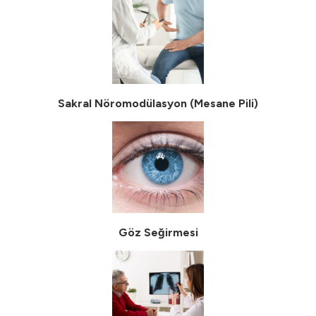
Sakral Nöromodülasyon (Mesane Pili)
Göz Seğirmesi