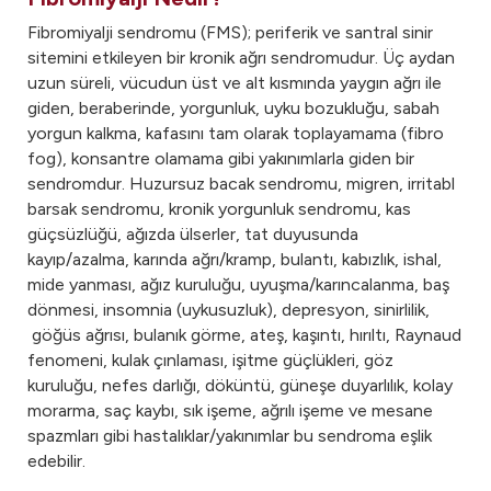
Fibromiyalji için Hangi Bölüme Gidilmelidir?
Fibromiyalji sendromu (FMS); periferik ve santral sinir
sitemini etkileyen bir kronik ağrı sendromudur. Üç aydan
uzun süreli, vücudun üst ve alt kısmında yaygın ağrı ile
giden, beraberinde, yorgunluk, uyku bozukluğu, sabah
yorgun kalkma, kafasını tam olarak toplayamama (fibro
fog), konsantre olamama gibi yakınımlarla giden bir
sendromdur. Huzursuz bacak sendromu, migren, irritabl
barsak sendromu, kronik yorgunluk sendromu, kas
güçsüzlüğü, ağızda ülserler, tat duyusunda
kayıp/azalma, karında ağrı/kramp, bulantı, kabızlık, ishal,
mide yanması, ağız kuruluğu, uyuşma/karıncalanma, baş
dönmesi, insomnia (uykusuzluk), depresyon, sinirlilik,
göğüs ağrısı, bulanık görme, ateş, kaşıntı, hırıltı, Raynaud
fenomeni, kulak çınlaması, işitme güçlükleri, göz
kuruluğu, nefes darlığı, döküntü, güneşe duyarlılık, kolay
morarma, saç kaybı, sık işeme, ağrılı işeme ve mesane
spazmları gibi hastalıklar/yakınımlar bu sendroma eşlik
edebilir.