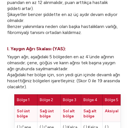
puandan en az 12 alınmalıdır, puan arttıkça hastalık
şiddeti artar).
Şikayetler benzer şiddette en az üç aydır devam ediyor
olmalıdır.
Benzer yakınımlara neden olan başka hastalıkların varlığı,
fibromiyalji tanısını ortadan kaldırmaz.
I. Yaygın Ağrı Skalası (YAS):
Yaygın ağrı, aşağıdaki 5 bölgeden en az 4’ünde ağrının
olmasıdır; çene, göğüs ve karın ağrısı tek başına yaygın
ağrı grubunda sayılmamaktadır.
Aşağıdaki her bölge için, son yedi gün içinde devamlı ağrı
hissettiğiniz bölgeleri işaretleyiniz. (Skor 0 ile 19 arasında
olacaktır).
Bölge 1
Bölge 2
Bölge 3
Bölge 4
Bölge 5
Sol üst
Sağ üst
Sol alt
Sağ alt
Aksiyal
bölge
bölge
bölge
bölge
( ) Çene
( ) Çene
( ) Kalça
( ) Kalça
( )