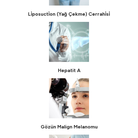
Li̇posucti̇on (Yağ Çekme) Cerrahi̇si̇
Hepatit A
Gözün Malign Melanomu