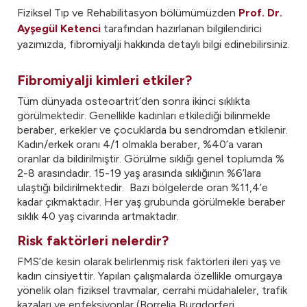
Fiziksel Tıp ve Rehabilitasyon bölümümüzden
Prof. Dr.
Ayşegül Ketenci
tarafından hazırlanan bilgilendirici
yazımızda, fibromiyalji hakkında detaylı bilgi edinebilirsiniz.
Fibromiyalji kimleri etkiler?
Tüm dünyada osteoartrit’den sonra ikinci sıklıkta
görülmektedir. Genellikle kadınları etkilediği bilinmekle
beraber, erkekler ve çocuklarda bu sendromdan etkilenir.
Kadın/erkek oranı 4/1 olmakla beraber, %40’a varan
oranlar da bildirilmiştir. Görülme sıklığı genel toplumda %
2-8 arasındadır. 15-19 yaş arasında sıklığının %6’lara
ulaştığı bildirilmektedir. Bazı bölgelerde oran %11,4’e
kadar çıkmaktadır. Her yaş grubunda görülmekle beraber
sıklık 40 yaş civarında artmaktadır.
Risk faktörleri nelerdir?
FMS’de kesin olarak belirlenmiş risk faktörleri ileri yaş ve
kadın cinsiyettir. Yapılan çalışmalarda özellikle omurgaya
yönelik olan fiziksel travmalar, cerrahi müdahaleler, trafik
kazaları ve enfeksiyonlar (Borrelia Burgdorferi,