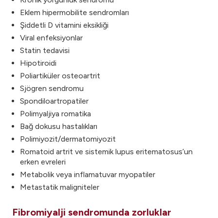
Eklem hipermobilite sendromları
Şiddetli D vitamini eksikliği
Viral enfeksiyonlar
Statin tedavisi
Hipotiroidi
Poliartiküler osteoartrit
Sjögren sendromu
Spondiloartropatiler
Polimyaljiya romatika
Bağ dokusu hastalıkları
Polimiyozit/dermatomiyozit
Romatoid artrit ve sistemik lupus eritematosus’un
erken evreleri
Metabolik veya inflamatuvar myopatiler
Metastatik maligniteler
Fibromiyalji sendromunda zorluklar