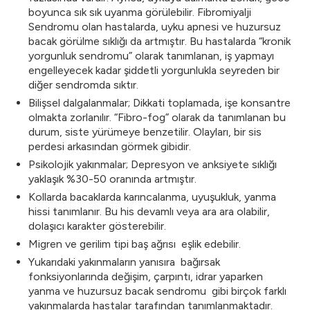
boyunca sık sık uyanma görülebilir. Fibromiyalji
Sendromu olan hastalarda, uyku apnesi ve huzursuz
bacak görülme sıklığı da artmıştır. Bu hastalarda “kronik
yorgunluk sendromu” olarak tanımlanan, iş yapmayı
engelleyecek kadar şiddetli yorgunlukla seyreden bir
diğer sendromda sıktır.
Bilişsel dalgalanmalar; Dikkati toplamada, işe konsantre
olmakta zorlanılır. “Fibro-fog” olarak da tanımlanan bu
durum, siste yürümeye benzetilir. Olayları, bir sis
perdesi arkasından görmek gibidir.
Psikolojik yakınmalar; Depresyon ve anksiyete sıklığı
yaklaşık %30-50 oranında artmıştır.
Kollarda bacaklarda karıncalanma, uyuşukluk, yanma
hissi tanımlanır. Bu his devamlı veya ara ara olabilir,
dolaşıcı karakter gösterebilir.
Migren ve gerilim tipi baş ağrısı eşlik edebilir.
Yukarıdaki yakınmaların yanısıra bağırsak
fonksiyonlarında değişim, çarpıntı, idrar yaparken
yanma ve huzursuz bacak sendromu gibi birçok farklı
yakınmalarda hastalar tarafından tanımlanmaktadır.