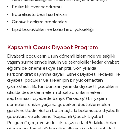
Polikistik over sendromu
Böbreküstü bezi hastalıkları
Cinsiyet gelişim problemleri
Lipid bozuklukları ve kolesterol yüksekliği
Kapsamlı Çocuk Diyabet Program
Diyabetli çocukların uzun dönemli izleminde ve sağlıklı
yaşam sürmelerinde insülin ve teknolojiler kadar diyabet
eğitimi de önemli etkiye sahiptir. Son yıllarda
karbonhidrat sayımına dayalı “Esnek Diyabet Tedavisi” ile
diyabet, çocuklar ve aileler için bir yük olmaktan
çıkmaktadır. Bütün bunların yanında diyabetli çocukların
okulda desteklenmeleri, ruhsal sorunların erken
saptanması, diyabetle barışık (“arkadaş”) bir yaşam
sürmeleri, erişkin yaşama geçerken desteklenmeleri
gerekmektedir. Bütün bu amaçlarla bölümüzde diyabetli
çocuklara ve ailelerine “Kapsamlı Çocuk Diyabet
Programı” çerçevesinde; ilk başvuruda 45 dakika hekim
görüşmesi,temel eğitim güncellemesi ve karbonhidrat,