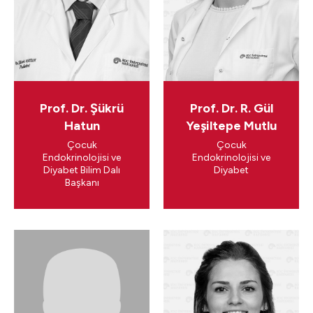
Prof. Dr. Şükrü
Prof. Dr. R. Gül
Hatun
Yeşiltepe Mutlu
Çocuk
Çocuk
Endokrinolojisi ve
Endokrinolojisi ve
Diyabet Bilim Dalı
Diyabet
Başkanı