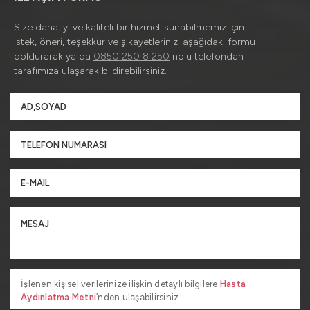
Size daha iyi ve kaliteli bir hizmet sunabilmemiz için
istek, öneri, teşekkür ve şikayetlerinizi aşağıdaki formu
doldurarak ya da
0850 250 8 250
nolu telefondan
tarafımıza ulaşarak bildirebilirsiniz.
İşlenen kişisel verilerinize ilişkin detaylı bilgilere
Hasta
Aydınlatma Metni
’nden ulaşabilirsiniz.