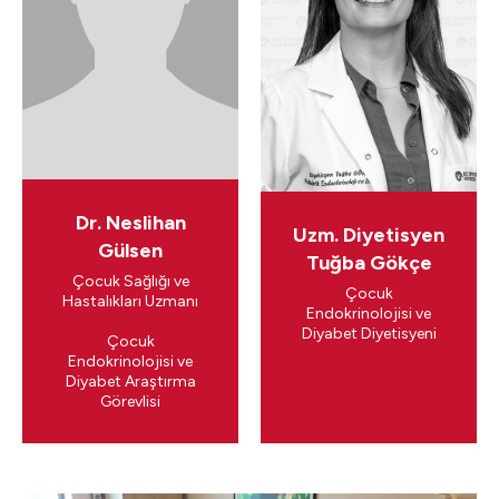
Dr. Neslihan
Uzm. Diyetisyen
Gülsen
Tuğba Gökçe
Çocuk Sağlığı ve
Çocuk
Hastalıkları Uzmanı
Endokrinolojisi ve
Diyabet Diyetisyeni
Çocuk
Endokrinolojisi ve
Diyabet Araştırma
Görevlisi