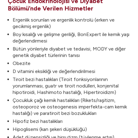
Çocuk Endokrinolojisi ve Diyabet
Bölümü’nde Verilen Hizmetler
Ergenlik sorunları ve ergenlik kontrolü (erken ve
gecikmiş ergenlik)
Boy kısalığı ve gelişme geriliği, BonExpert ile kemik yaşı
değerlendirmesi
Bütün yönleriyle diyabet ve tedavisi, MODY ve diğer
genetik diyabet türlerinin tanısı
Obezite
D vitamini eksikliği ve değerlendirilmesi
Tiroit bezi hastalıkları (Tiroit fonksiyonlarının
yorumlanması, guatr ve tiroit nodülleri, konjenital
hipotiroidi, Hashimoto hastalığı, Hipertiroidizm)
Çocukluk çağı kemik hastalıkları (Rikets/raşitizm,
osteoporoz ve osteogenesis imperfekta-cam kemik
hastalığı) ve paratiroit bezi bozuklukları
Hipofiz bezi hastalıkları
Hipoglisemi (kan şekeri düşüklüğü)
Adet düzensizliği ve hirsutizm (tüylenme artışı)