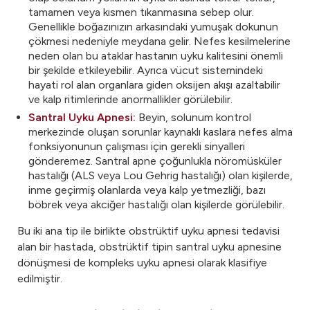
tamamen veya kısmen tıkanmasına sebep olur.
Genellikle boğazınızın arkasındaki yumuşak dokunun
çökmesi nedeniyle meydana gelir. Nefes kesilmelerine
neden olan bu ataklar hastanın uyku kalitesini önemli
bir şekilde etkileyebilir. Ayrıca vücut sistemindeki
hayati rol alan organlara giden oksijen akışı azaltabilir
ve kalp ritimlerinde anormallikler görülebilir.
Santral Uyku Apnesi:
Beyin, solunum kontrol
merkezinde oluşan sorunlar kaynaklı kaslara nefes alma
fonksiyonunun çalışması için gerekli sinyalleri
gönderemez. Santral apne çoğunlukla nöromüsküler
hastalığı (ALS veya Lou Gehrig hastalığı) olan kişilerde,
inme geçirmiş olanlarda veya kalp yetmezliği, bazı
böbrek veya akciğer hastalığı olan kişilerde görülebilir.
Bu iki ana tip ile birlikte obstrüktif uyku apnesi tedavisi
alan bir hastada, obstrüktif tipin santral uyku apnesine
dönüşmesi de kompleks uyku apnesi olarak klasifiye
edilmiştir.