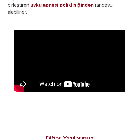
birleştiren
uyku apnesi polikliniğinden
randevu
alabilirler.
Diğer Yazılarımız