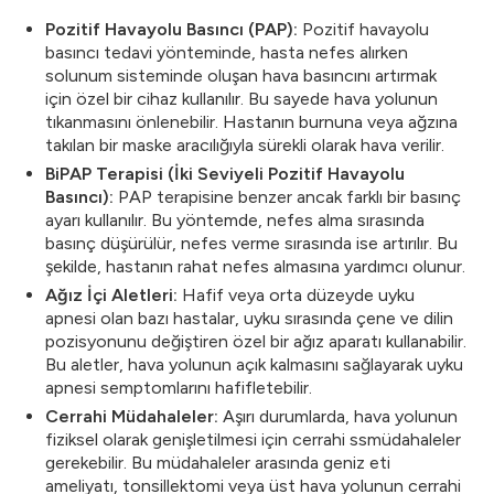
Pozitif Havayolu Basıncı (PAP):
Pozitif havayolu
basıncı tedavi yönteminde, hasta nefes alırken
solunum sisteminde oluşan hava basıncını artırmak
için özel bir cihaz kullanılır. Bu sayede hava yolunun
tıkanmasını önlenebilir. Hastanın burnuna veya ağzına
takılan bir maske aracılığıyla sürekli olarak hava verilir.
BiPAP Terapisi (İki Seviyeli Pozitif Havayolu
Basıncı):
PAP terapisine benzer ancak farklı bir basınç
ayarı kullanılır. Bu yöntemde, nefes alma sırasında
basınç düşürülür, nefes verme sırasında ise artırılır. Bu
şekilde, hastanın rahat nefes almasına yardımcı olunur.
Ağız İçi Aletleri:
Hafif veya orta düzeyde uyku
apnesi olan bazı hastalar, uyku sırasında çene ve dilin
pozisyonunu değiştiren özel bir ağız aparatı kullanabilir.
Bu aletler, hava yolunun açık kalmasını sağlayarak uyku
apnesi semptomlarını hafifletebilir.
Cerrahi Müdahaleler:
Aşırı durumlarda, hava yolunun
fiziksel olarak genişletilmesi için cerrahi ssmüdahaleler
gerekebilir. Bu müdahaleler arasında geniz eti
ameliyatı, tonsillektomi veya üst hava yolunun cerrahi