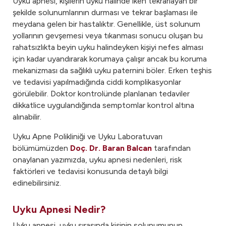
Uyku apnesi, kişilerin uyku halinde iken tekrarlayan bir
şekilde solunumlarının durması ve tekrar başlaması ile
meydana gelen bir hastalıktır. Genellikle, üst solunum
yollarının gevşemesi veya tıkanması sonucu oluşan bu
rahatsızlıkta beyin uyku halindeyken kişiyi nefes alması
için kadar uyandırarak korumaya çalışır ancak bu koruma
mekanizması da sağlıklı uyku paternini böler. Erken teşhis
ve tedavisi yapılmadığında ciddi komplikasyonlar
görülebilir. Doktor kontrolünde planlanan tedaviler
dikkatlice uygulandığında semptomlar kontrol altına
alınabilir.
Uyku Apne Polikliniği ve Uyku Laboratuvarı
bölümümüzden
Doç. Dr. Baran Balcan
tarafından
onaylanan yazımızda, uyku apnesi nedenleri, risk
faktörleri ve tedavisi konusunda detaylı bilgi
edinebilirsiniz.
Uyku Apnesi Nedir?
Uyku apnesi, uyku sırasında kişinin solunumunun