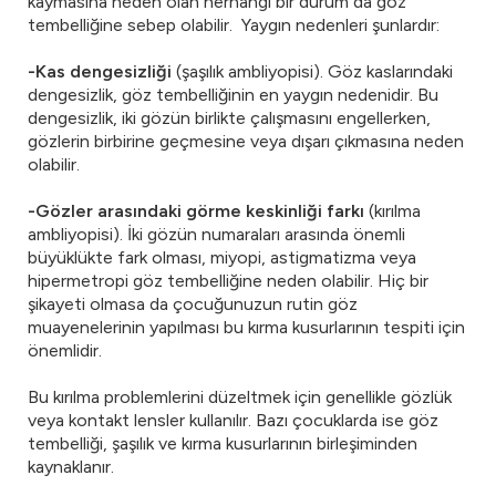
kaymasına neden olan herhangi bir durum da göz
tembelliğine sebep olabilir. Yaygın nedenleri şunlardır:
-Kas dengesizliği
(şaşılık ambliyopisi). Göz kaslarındaki
dengesizlik, göz tembelliğinin en yaygın nedenidir. Bu
dengesizlik, iki gözün birlikte çalışmasını engellerken,
gözlerin birbirine geçmesine veya dışarı çıkmasına neden
olabilir.
-Gözler arasındaki görme keskinliği farkı
(kırılma
ambliyopisi). İki gözün numaraları arasında önemli
büyüklükte fark olması, miyopi, astigmatizma veya
hipermetropi göz tembelliğine neden olabilir. Hiç bir
şikayeti olmasa da çocuğunuzun rutin göz
muayenelerinin yapılması bu kırma kusurlarının tespiti için
önemlidir.
Bu kırılma problemlerini düzeltmek için genellikle gözlük
veya kontakt lensler kullanılır. Bazı çocuklarda ise göz
tembelliği, şaşılık ve kırma kusurlarının birleşiminden
kaynaklanır.